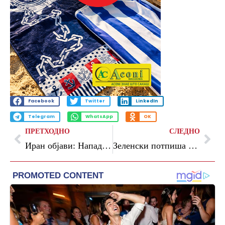
Facebook
Twitter
LinkedIn
Telegram
WhatsApp
OK
ПРЕТХОДНО
СЛЕДНО
Иран објави: Нападнавме 85 американски воени цели во Бахреин и Кувајт
Зеленски потпиша договори за дронови со Данска, Естонија и Холандија