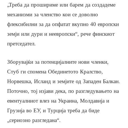
„Треба да прошириме или барем да создадеме
механизми за членство кои се доволно
флексибилни за да опфатат вкупно 40 европски
земји или дури и неевропски“, рече финскиот
претседател.
Зборувајќи за потенцијалните нови членки,
Стуб ги спомена Обединетото Кралство,
Норвешка, Исланд и земјите од Западен Балкан.
Поточно, тој изјави дека, по разгледувањето на
евентуалниот влез на Украина, Молдавија и
Грузија во ЕУ, и Турција треба да биде
„сериозно разгледана“.