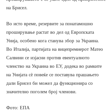
на Брисел.
Во исто време, резервите за понатамошно
проширување растат во дел од Европската
Унија, особено кога станува збор за Украина.
Во Италија, партијата на вицепремиерот Матео
Салвини се изјасни против евентуалното
членство на Украина во ЕУ, додека во рамките
на Унијата сè повеќе се поставува прашањето
дали Брисел би можел да функционира со
значително поголем број членови.
Фото: ЕПА