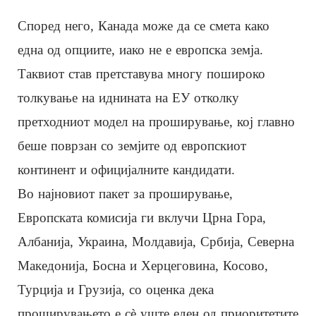
Според него, Канада може да се смета како
една од опциите, иако не е европска земја.
Таквиот став претставува многу пошироко
толкување на иднината на ЕУ отколку
претходниот модел на проширување, кој главно
беше поврзан со земјите од европскиот
континент и официјалните кандидати.
Во најновиот пакет за проширување,
Европската комисија ги вклучи Црна Гора,
Албанија, Украина, Молдавија, Србија, Северна
Македонија, Босна и Херцеговина, Косово,
Турција и Грузија, со оценка дека
проширувањето е сè уште еден од приоритетите