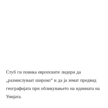
Стуб ги повика европските лидери да
„размислуваат широко“ и да ја земат предвид
географијата при обликувањето на иднината на
Унијата.