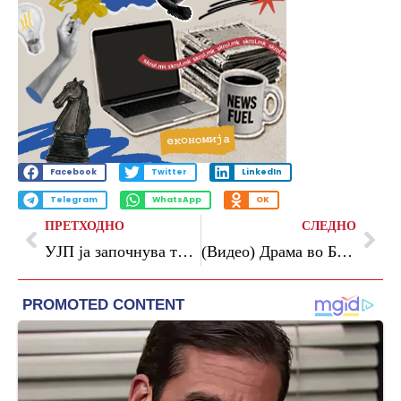
Facebook
Twitter
LinkedIn
Telegram
WhatsApp
OK
ПРЕТХОДНО
СЛЕДНО
УЈП ја започнува третата фаза од проектот е-Фактура
(Видео) Драма во Белград: Пожар избувна во амбасада