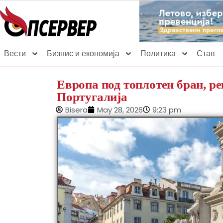
Вести
Бизнис и економија
Политика
Став
Европа под топлотен бран, ре
Португалија
Bisera
May 28, 2026
9:23 pm