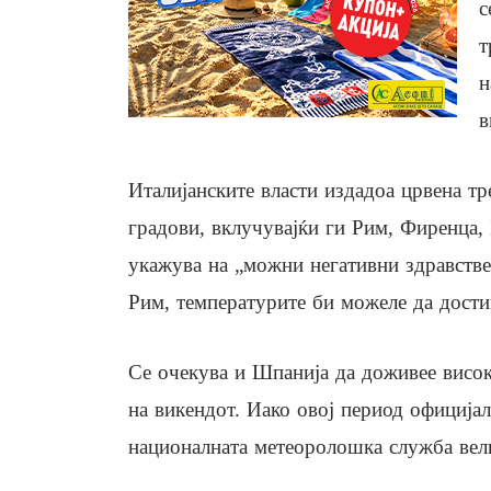
с
т
н
в
Италијанските власти издадоа црвена тре
градови, вклучувајќи ги Рим, Фиренца
укажува на „можни негативни здравстве
Рим, температурите би можеле да дости
Се очекува и Шпанија да доживее висок
на викендот. Иако овој период официјал
националната метеоролошка служба вели 