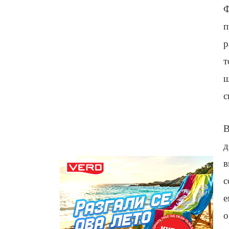
Ф
п
р
т
ш
с
В
д
в
с
е
о