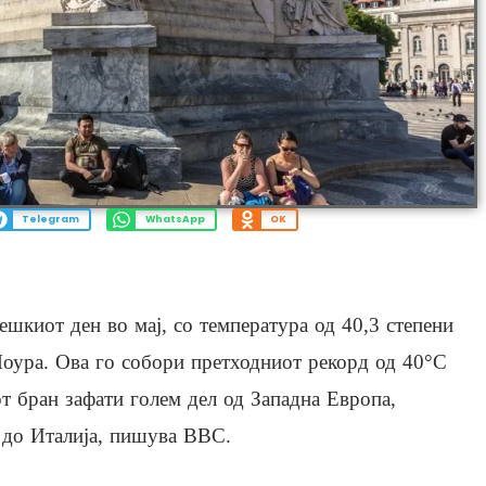
Telegram
WhatsApp
OK
ешкиот ден во мај, со температура од 40,3 степени
Моура. Ова го собори претходниот рекорд од 40°C
т бран зафати голем дел од Западна Европа,
 до Италија, пишува BBC.