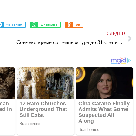
Telegram
WhatsApp
OK
СЛЕДНО
Сончево време со температура до 31 степен, од недела дожд