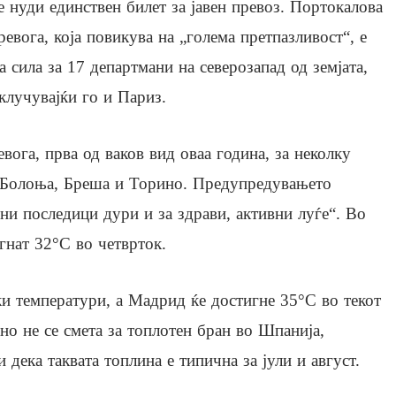
е нуди единствен билет за јавен превоз. Портокалова
ревога, која повикува на „голема претпазливост“, е
а сила за 17 департмани на северозапад од земјата,
клучувајќи го и Париз.
вога, прва од ваков вид оваа година, за неколку
, Болоња, Бреша и Торино. Предупредувањето
ни последици дури и за здрави, активни луѓе“. Во
гнат 32°C во четврток.
и температури, а Мадрид ќе достигне 35°C во текот
но не се смета за топлотен бран во Шпанија,
дека таквата топлина е типична за јули и август.