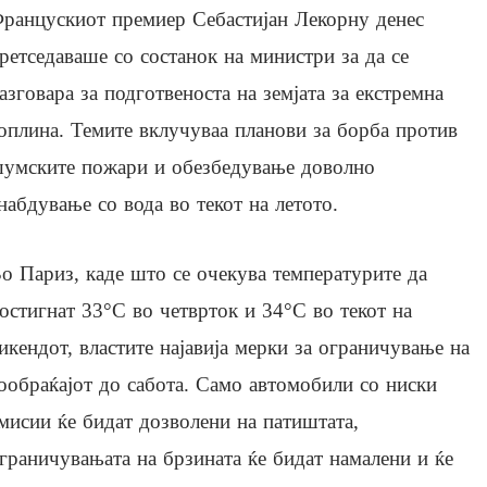
ранцускиот премиер Себастијан Лекорну денес
ретседаваше со состанок на министри за да се
азговара за подготвеноста на земјата за екстремна
оплина. Темите вклучуваа планови за борба против
умските пожари и обезбедување доволно
набдување со вода во текот на летото.
о Париз, каде што се очекува температурите да
остигнат 33°C во четврток и 34°C во текот на
икендот, властите најавија мерки за ограничување на
ообраќајот до сабота. Само автомобили со ниски
мисии ќе бидат дозволени на патиштата,
граничувањата на брзината ќе бидат намалени и ќе