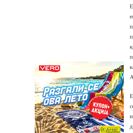
Е
е
п
п
к
п
к
А
Е
с
и
д