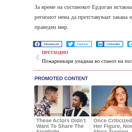
За време на состанокот Ердоган истакна 
регионот нема да претставуваат закана 
праведен мир.
Facebook
Twitter
LinkedIn
ПРЕТХОДНО