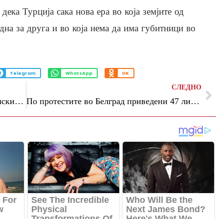
дека Турција сака нова ера во која земјите од
една за друга и во која нема да има губитници во
Telegram
WhatsApp
OK
СЛЕДНО
Пожарникари упаднаа во станот на полскиот претседател поради лажна дојава за пожар
По протестите во Белград приведени 47 лица, а повредени се 17 полицајци