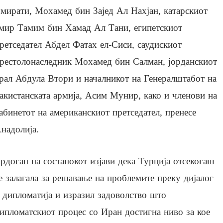
мирати, Мохамед бин Зајед Ал Нахјан, катарскиот
мир Тамим бин Хамад Ал Тани, египетскиот
ретседател Абдел Фатах ел-Сиси, саудискиот
рестолонаследник Мохамед бин Салман, јорданскиот
рал Абдула Втори и началникот на Генералштабот на
акистанската армија, Асим Мунир, како и членови на
абинетот на американскиот претседател, пренесе
надолија.
рдоган на состанокот изјави дека Турција отсекогаш
е залагала за решавање на проблемите преку дијалог
 дипломатија и изразил задоволство што
ипломатскиот процес со Иран достигна ниво за кое