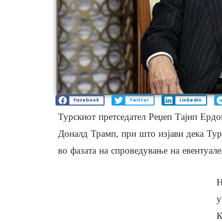
Facebook
Twitter
LinkedIn
Турскиот претседател Реџеп Таjип Ердо
Доналд Трамп, при што изјави дека Тур
во фазата на спроведување на евентуал
Н
у
К