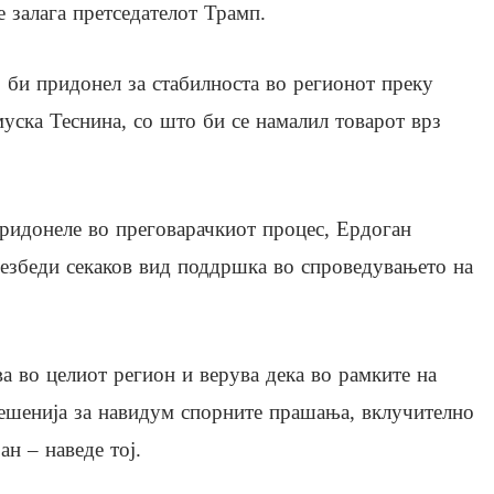
е залага претседателот Трамп.
р би придонел за стабилноста во регионот преку
ска Теснина, со што би се намалил товарот врз
придонеле во преговарачкиот процес, Ердоган
обезбеди секаков вид поддршка во спроведувањето на
а во целиот регион и верува дека во рамките на
решенија за навидум спорните прашања, вклучително
н – наведе тој.