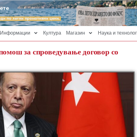
Информации
Култура
Магазин
Наука и технолог
помош за спроведување договор со