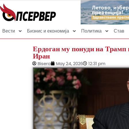
Вести
Бизнис и економија
Политика
Став
Ердоган му понуди на Трамп 
Иран
Bisera
May 24, 2026
12:31 pm