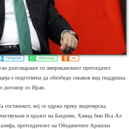
Telegram
WhatsApp
OK
ган разговараше со американскиот претседател
ција е подготвена да обезбеди секаков вид поддршка
ен договор со Иран.
а состанокот, кој се одржа преку видеоврска,
чествувале и кралот на Бахреин, Хамад бин Иса Ал
алифа, претседателот на Обединетите Арапски