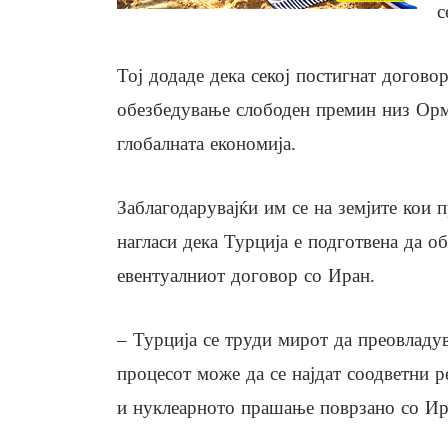
с
Тој додаде дека секој постигнат догово
обезбедување слободен премин низ Орму
глобалната економија.
Заблагодарувајќи им се на земјите кои 
нагласи дека Турција е подготвена да 
евентуалниот договор со Иран.
– Турција се труди мирот да преовладув
процесот може да се најдат соодветни 
и нуклеарното прашање поврзано со Ира