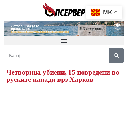
MK
Четворица убиени, 15 повредени во
руските напади врз Харков