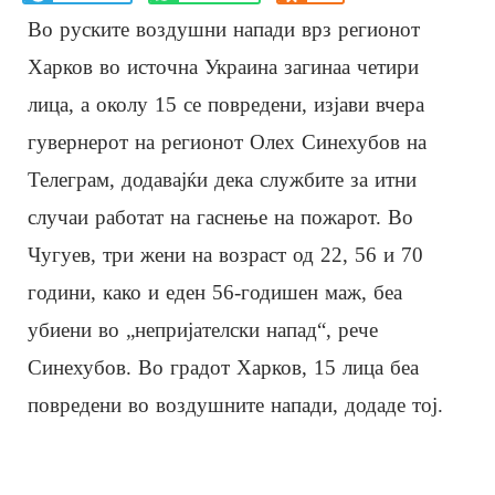
Во руските воздушни напади врз регионот
Харков во источна Украина загинаа четири
лица, а околу 15 се повредени, изјави вчера
гувернерот на регионот Олех Синехубов на
Телеграм, додавајќи дека службите за итни
случаи работат на гаснење на пожарот. Во
Чугуев, три жени на возраст од 22, 56 и 70
години, како и еден 56-годишен маж, беа
убиени во „непријателски напад“, рече
Синехубов. Во градот Харков, 15 лица беа
повредени во воздушните напади, додаде тој.