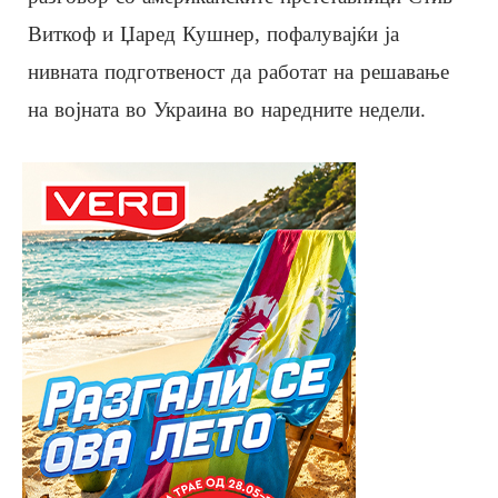
Виткоф и Џаред Кушнер, пофалувајќи ја
нивната подготвеност да работат на решавање
на војната во Украина во наредните недели.