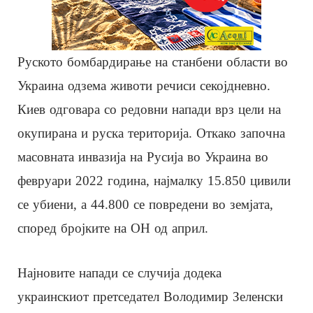
Руското бомбардирање на станбени области во
Украина одзема животи речиси секојдневно.
Киев одговара со редовни напади врз цели на
окупирана и руска територија. Откако започна
масовната инвазија на Русија во Украина во
февруари 2022 година, најмалку 15.850 цивили
се убиени, а 44.800 се повредени во земјата,
според бројките на ОН од април.
Најновите напади се случија додека
украинскиот претседател Володимир Зеленски