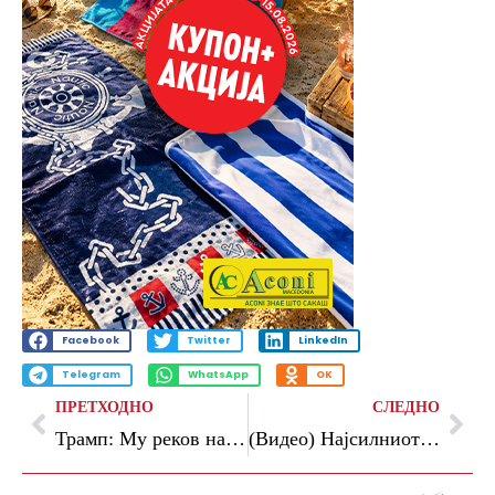
Facebook
Twitter
LinkedIn
Telegram
WhatsApp
OK
ПРЕТХОДНО
СЛЕДНО
Трамп: Му реков на Биби да внимава што прави
(Видео) Најсилниот земјотрес во последните речиси 150 години ја погоди Куба