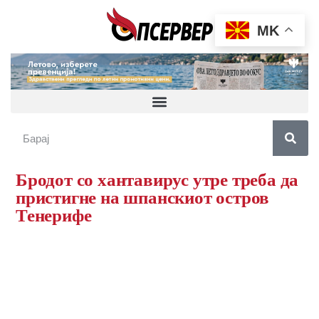
MK
Бродот со хантавирус утре треба да
пристигне на шпанскиот остров
Тенерифе