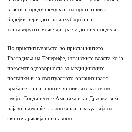
властите предупредуваат на претпазливост
бидејќи периодот на инкубација на
хантавирусот може да трае и до шест недели.
По пристигнувањето во пристаништето
Гранадиља на Тенерифе, шпанските власти ќе ја
преземат одговорноста за медицинските
постапки и за евентуалното организирано
враќање на патниците во нивните матични
земји. Соединетите Американски Држави веќе
најавија дека ќе организираат евакуација на
своите државјани со авион.