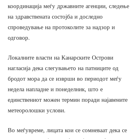
координација меѓу државните агенции, следење
на здравствената состојба и доследно
спроведување на протоколите за надзор и
одговор.
Локалните власти на Канарските Острови
нагласија дека слегувањето на патниците од
бродот мора да се изврши во периодот меѓу
недела напладне и понеделник, што е
единствениот можен термин поради најавените
метеоролошки услови.
Во меѓувреме, лицата кои се сомневаат дека се