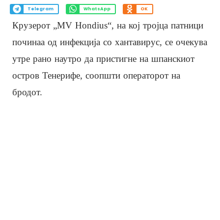
Telegram
WhatsApp
OK
Крузерот „MV Hondius“, на кој тројца патници
починаа од инфекција со хантавирус, се очекува
утре рано наутро да пристигне на шпанскиот
остров Тенерифе, соопшти операторот на
бродот.