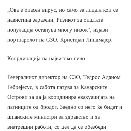
„Ова е опасен вирус, но само за лицата кои се
навистина заразени. Ризикот за општата
популација останува многу низок“, изјави
портпаролот на СЗО, Кристијан Линдмајер.
Координација на највисоко ниво
Генералниот директор на СЗО, Тедрос Аданом
Гебрејесус, в сабота патува за Канарските
Острови за да ја координира евакуацијата на
патниците од бродот. Заедно со него ќе бидат и
шпанските министри за здравство и за
внатрешни работи, со цел да се обезбеди