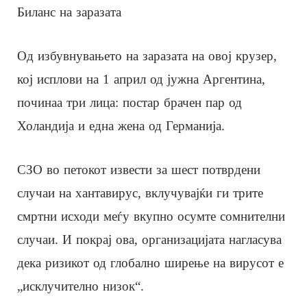
Биланс на заразата
Од избувнувањето на заразата на овој крузер,
кој исплови на 1 април од јужна Аргентина,
починаа три лица: постар брачен пар од
Холандија и една жена од Германија.
СЗО во петокот извести за шест потврдени
случаи на хантавирус, вклучувајќи ги трите
смртни исходи меѓу вкупно осумте сомнителни
случаи. И покрај ова, организацијата нагласува
дека ризикот од глобално ширење на вирусот е
„исклучително низок“.