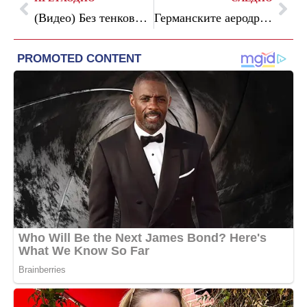
(Видео) Без тенкови на Црвениот плоштад: поинаква Парада на победата во Москва
Германските аеродроми предупредуваат: Можни масовни откажувања на летови и поскапи билети