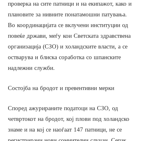
проверка на сите патници и на екипажот, како и
плановите за нивните понатамошни патувања.
Во координацијата се вклучени институции од
повеќе држави, меѓу кои Светската здравствена
организација (СЗО) и холандските власти, а се
остварува и блиска соработка со шпанските
надлежни служби.
Состојба на бродот и превентивни мерки
Според ажурираните податоци на СЗО, од
четвртокот на бродот, кој плови под холандско
знаме и на кој се наоѓаат 147 патници, не се
регистрирани нови сомнителни случаи. Сепак,