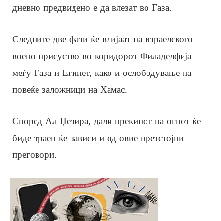
дневно предвидено е да влезат во Газа.
Следните две фази ќе влијаат на израелското
воено присуство во коридорот Филаделфија
меѓу Газа и Египет, како и ослободување на
повеќе заложници на Хамас.
Според Ал Џезира, дали прекинот на огнот ќе
биде траен ќе зависи и од овие претстојни
преговори.