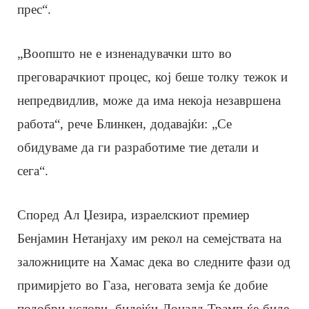
прес“.
„Воопшто не е изненадувачки што во
преговарачкиот процес, кој беше толку тежок и
непредвидлив, може да има некоја незавршена
работа“, рече Блинкен, додавајќи: „Се
обидуваме да ги разработиме тие детали и
сега“.
Според Ал Џезира, израелскиот премиер
Бенјамин Нетанјаху им рекол на семејствата на
заложниците на Хамас дека во следните фази од
примирјето во Газа, неговата земја ќе добие
подобри услови, бидејќи Доналд Трамп ќе биде