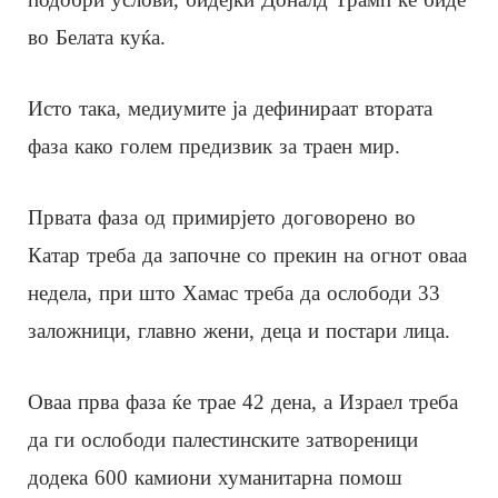
во Белата куќа.
Исто така, медиумите ја дефинираат втората
фаза како голем предизвик за траен мир.
Првата фаза од примирјето договорено во
Катар треба да започне со прекин на огнот оваа
недела, при што Хамас треба да ослободи 33
заложници, главно жени, деца и постари лица.
Оваа прва фаза ќе трае 42 дена, а Израел треба
да ги ослободи палестинските затвореници
додека 600 камиони хуманитарна помош