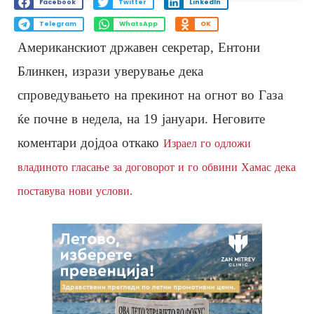
Facebook
Twitter
LinkedIn
Telegram
WhatsApp
OK
Американскиот државен секретар, Ентони
Блинкен, изрази уверување дека
спроведувањето на прекинот на огнот во Газа
ќе почне в недела, на 19 јануари. Неговите
коментари дојдоа откако
Израел го одложи
владиното гласање за договорот и го обвини Хамас дека
поставува нови услови.