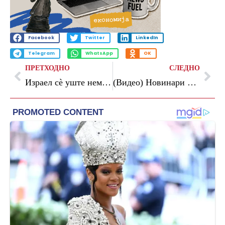
Facebook
Twitter
LinkedIn
Telegram
WhatsApp
OK
ПРЕТХОДНО
СЛЕДНО
Израел сè уште нема да објави прекин на огнот во Газа поради условите што ги поствил Хамас
(Видео) Новинари извикуваа до Блинкен: „Местото ти е во Хаг“, обезбедувањето ги отстрани