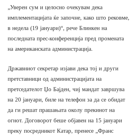
„Уверен сум и целосно очекувам дека
имплементацијата ќе започне, како што рековме,
в недела (19 јануари)“, рече Блинкен на
последната прес-конференција пред промената
на американската администрација.
Државниот секретар изјави дека тој и други
претставници од администрацијата на
претседателот Џо Бајден, чиј мандат завршува
на 20 јануари, биле на телефон за да се обидат
да ги решат прашањата околу прекинот на
огнот. Договорот беше објавен на 15 јануари
преку посредникот Катар, пренесе „Франс