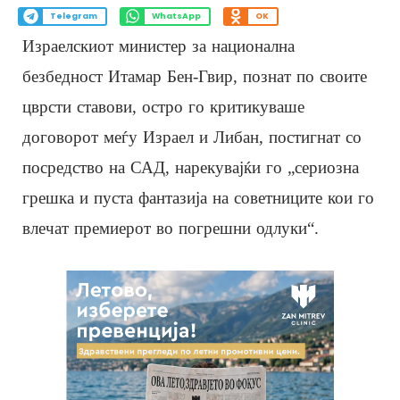
Telegram
WhatsApp
OK
Израелскиот министер за национална
безбедност Итамар Бен-Гвир, познат по своите
цврсти ставови, остро го критикуваше
договорот меѓу Израел и Либан, постигнат со
посредство на САД, нарекувајќи го „сериозна
грешка и пуста фантазија на советниците кои го
влечат премиерот во погрешни одлуки“.