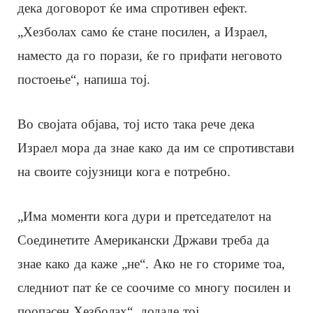
дека договорот ќе има спротивен ефект.
„Хезболах само ќе стане посилен, а Израел,
наместо да го порази, ќе го прифати неговото
постоење“, напиша тој.
Во својата објава, тој исто така рече дека
Израел мора да знае како да им се спротивстави
на своите сојузници кога е потребно.
„Има моменти кога дури и претседателот на
Соединетите Американски Држави треба да
знае како да каже „не“. Ако не го сториме тоа,
следниот пат ќе се соочиме со многу посилен и
поопасен Хезболах“, додаде тој.