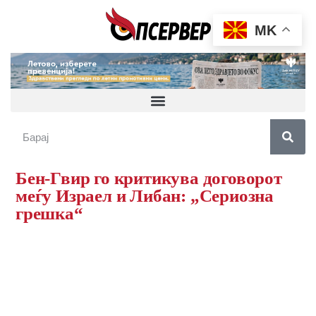
MK
Бен-Гвир го критикува договорот
меѓу Израел и Либан: „Сериозна
грешка“