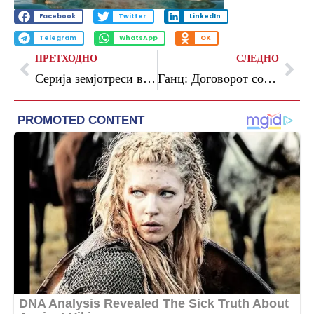
Facebook
Twitter
LinkedIn
Telegram
WhatsApp
OK
ПРЕТХОДНО
СЛЕДНО
Серија земјотреси во Русија: повеќе од 30 ја погодија Камчатка
Ганц: Договорот со Либан е чекор напред, но војската мора да остане