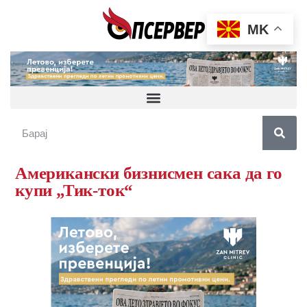
MK
Американски бизнисмен сака да го
купи „Тик-ток“