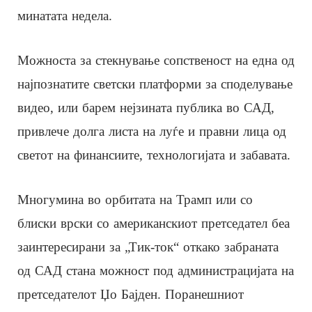
минатата недела.
Можноста за стекнување сопственост на една од
најпознатите светски платформи за споделување
видео, или барем нејзината публика во САД,
привлече долга листа на луѓе и правни лица од
светот на финансиите, технологијата и забавата.
Многумина во орбитата на Трамп или со
блиски врски со американскиот претседател беа
заинтересирани за „Тик-ток“ откако забраната
од САД стана можност под администрацијата на
претседателот Џо Бајден. Поранешниот