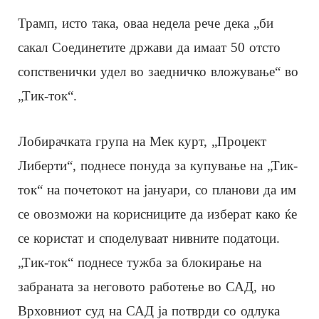
Трамп, исто така, оваа недела рече дека „би
сакал Соединетите држави да имаат 50 отсто
сопственички удел во заедничко вложување“ во
„Тик-ток“.
Лобирачката група на Мек курт, „Проџект
Либерти“, поднесе понуда за купување на „Тик-
ток“ на почетокот на јануари, со планови да им
се овозможи на корисниците да изберат како ќе
се користат и споделуваат нивните податоци.
„Тик-ток“ поднесе тужба за блокирање на
забраната за неговото работење во САД, но
Врховниот суд на САД ја потврди со одлука