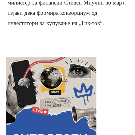
министер за финансии Стивен Мнучин во март
изјави дека формира конзорциум од
инвеститори за купување на „Тик-ток“.