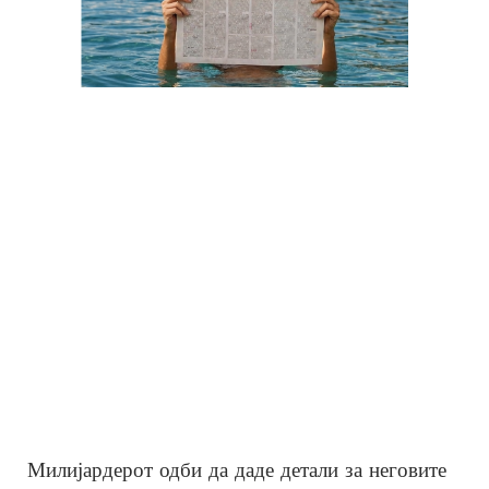
Милијардерот одби да даде детали за неговите