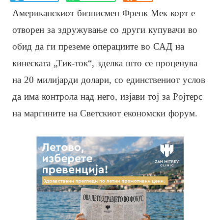
Американскиот бизнисмен Френк Мек корт е
отворен за здружување со други купувачи во
обид да ги преземе операциите во САД на
кинеската „Тик-ток“, зделка што се проценува
на 20 милијарди долари, со единствениот услов
да има контрола над него, изјави тој за Ројтерс
на маргините на Светскиот економски форум.