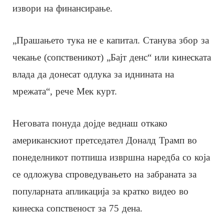
извори на финансирање.
„Прашањето тука не е капитал. Станува збор за
чекање (сопственикот) „Бајт денс“ или кинеската
влада да донесат одлука за иднината на
мрежата“, рече Мек курт.
Неговата понуда дојде веднаш откако
американскиот претседател Доналд Трамп во
понеделникот потпиша извршна наредба со која
се одложува спроведувањето на забраната за
популарната апликација за кратко видео во
кинеска сопственост за 75 дена.