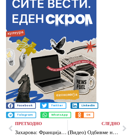
Facebook
Twitter
LinkedIn
Telegram
WhatsApp
OK
ПРЕТХОДНО
СЛЕДНО
Захарова: Франција ја подготвува војската за судир со Русија
(Видео) Одбивме непријателски дронови упатени кон Москва, соопшти градоначалникот