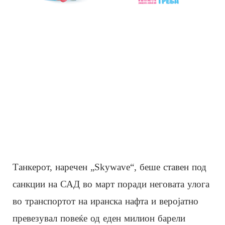
Танкерот, наречен „Skywave“, беше ставен под
санкции на САД во март поради неговата улога
во транспортот на иранска нафта и веројатно
превезувал повеќе од еден милион барели