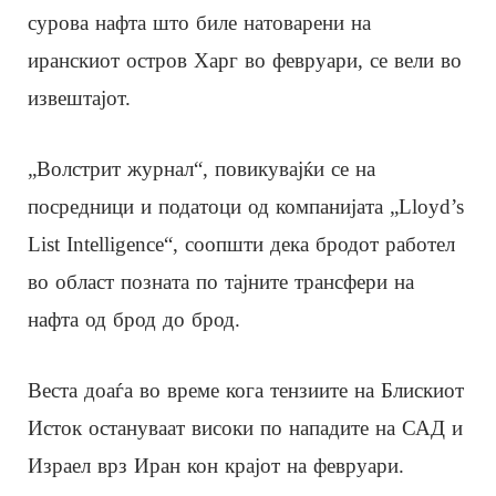
сурова нафта што биле натоварени на
иранскиот остров Харг во февруари, се вели во
извештајот.
„Волстрит журнал“, повикувајќи се на
посредници и податоци од компанијата „Lloyd’s
List Intelligence“, соопшти дека бродот работел
во област позната по тајните трансфери на
нафта од брод до брод.
Веста доаѓа во време кога тензиите на Блискиот
Исток остануваат високи по нападите на САД и
Израел врз Иран кон крајот на февруари.