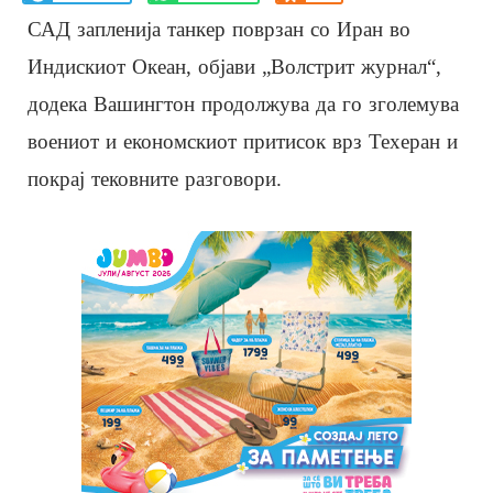
САД запленија танкер поврзан со Иран во
Индискиот Океан, објави „Волстрит журнал“,
додека Вашингтон продолжува да го зголемува
воениот и економскиот притисок врз Техеран и
покрај тековните разговори.