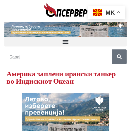
MK
Америка заплени ирански танкер
во Индискиот Океан