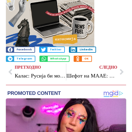
Facebook
Twitter
LinkedIn
Telegram
WhatsApp
OK
ПРЕТХОДНО
СЛЕДНО
Калас: Русија би можела да ја тестира европската одбрана во следните пет години
Шефот на МААЕ: Нападот врз нуклеарната централа во ОАЕ може да биде катастрофален