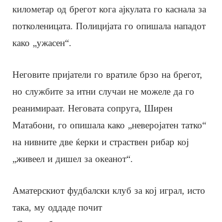
километар од брегот кога ајкулата го каснала за
потколеницата. Полицијата го опишала нападот
како „ужасен“.
Неговите пријатели го вратиле брзо на брегот,
но службите за итни случаи не можеле да го
реанимираат. Неговата сопруга, Ширен
Матабони, го опишала како „неверојатен татко“
на нивните две ќерки и страствен рибар кој
„живеел и дишел за океанот“.
Аматерскиот фудбалски клуб за кој играл, исто
така, му оддаде почит