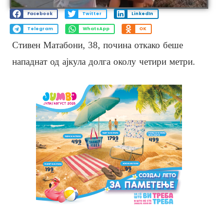
Facebook
Twitter
LinkedIn
Telegram
WhatsApp
OK
Стивен Матабони, 38, почина откако беше
нападнат од ајкула долга околу четири метри.