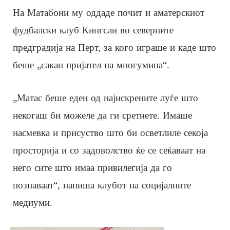
На Матабони му оддаде почит и аматерскиот
фудбалски клуб Кингсли во северните
предградија на Перт, за кого играше и каде што
беше „сакан пријател на многумина“.
„Матас беше еден од најискрените луѓе што
некогаш би можеле да ги сретнете. Имаше
насмевка и присуство што би осветлиле секоја
просторија и со задоволство ќе се сеќаваат на
него сите што имаа привилегија да го
познаваат“, напиша клубот на социјалните
медиуми.