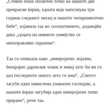
„Стивен беше посветен татко на нашите две
прекрасни ќерки, едната која наполнува три
години следниот месец и нашето четиримесечно
бебе“, изјавила таа во соопштението, додавајќи
дека „срцата на нивното семејство се
непоправливо скршени“.
Таа го опишала како „неверојатно лојален,
бескрајно дарежлив човек и некој што би ви го
дал последното нешто што го има“. „Светот
загуби еден навистина уникатен господин, а
нашите ќерки загубија еден неверојатен татко
прерано“, рече таа.