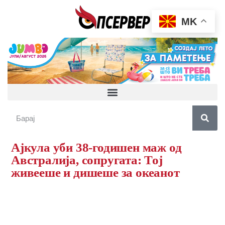
MK
Ајкула уби 38-годишен маж од
Австралија, сопругата: Тој
живееше и дишеше за океанот