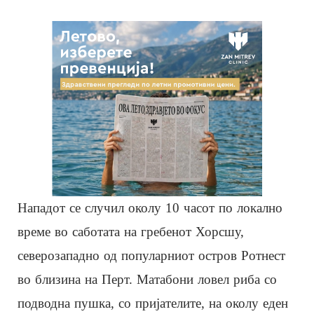
Нападот се случил околу 10 часот по локално
време во саботата на гребенот Хорсшу,
северозападно од популарниот остров Ротнест
во близина на Перт. Матабони ловел риба со
подводна пушка, со пријателите, на околу еден