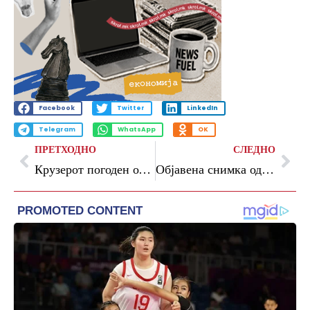
Facebook
Twitter
LinkedIn
Telegram
WhatsApp
OK
ПРЕТХОДНО
СЛЕДНО
Крузерот погоден од хантавирус пристигнува на крајната дестинација, ќе биде дезинфициран
Објавена снимка од авионот на „Кроација ерлајнс“ што излета од пистата во Сплит