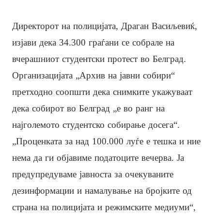
Директорот на полицијата, Драган Васиљевиќ,
изјави дека 34.300 граѓани се собрале на
вчерашниот студентски протест во Белград.
Организацијата „Архив на јавни собири“
претходно соопшти дека снимките укажуваат
дека собирот во Белград „е во ранг на
најголемото студентско собирање досега“.
„Проценката за над 100.000 луѓе е тешка и ние
нема да ги објавиме податоците вечерва. Ја
предупредуваме јавноста за очекуваните
дезинформации и намалување на бројките од
страна на полицијата и режимските медиуми“,