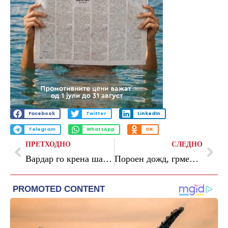
Facebook
Twitter
LinkedIn
Telegram
WhatsApp
OK
ПРЕТХОДНО
СЛЕДНО
Вардар го крена шампионскиот пехар
Пороен дожд, грмежи, северен ветер и услови за изолирана појава на град