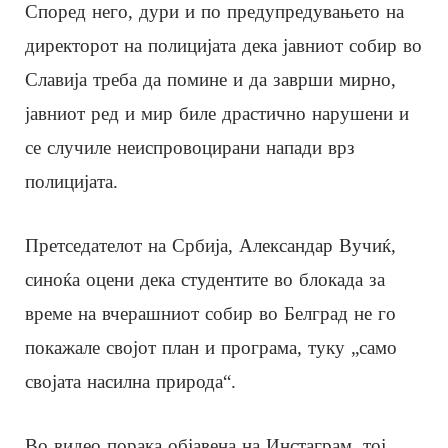
Според него, дури и по предупредувањето на
директорот на полицијата дека јавниот собир во
Славија треба да помине и да заврши мирно,
јавниот ред и мир биле драстично нарушени и
се случиле неиспровоцирани напади врз
полицијата.
Претседателот на Србија, Александар Вучиќ,
синоќа оцени дека студентите во блокада за
време на вчерашниот собир во Белград не го
покажале својот план и програма, туку „само
својата насилна природа“.
Во видео порака објавена на Инстаграм, тој