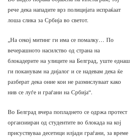
рече дека нападите врз полицијата испраќаат
лоша слика за Србија во светот.
„На секој митинг ги има се помалку… По
вечерашното насилство од страна на
блокадерите на улиците на Белград, уште еднаш
ги поканувам на дијалог и се надевам дека ќе
разберат дека оние кои не размислуваат како
нив се луѓе и граѓани на Србија“.
Во Белград вчера попладнето се одржа протест
органзииран од студентите во блокада на кој
присуствуваа десетици илјади граѓани, за време