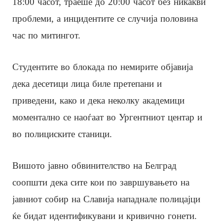
18:00 часот, траеше до 20:00 часот без никакви
проблеми, а инцидентите се случија половина
час по митингот.
Студентите во блокада по немирите објавија
дека десетици лица биле претепани и
приведени, како и дека неколку академици
моментално се наоѓаат во Ургентниот центар и
во полициските станици.
Вишото јавно обвинителство на Белград
соопшти дека сите кои по завршувањето на
јавниот собир на Славија нападнале полицајци
ќе бидат идентификувани и кривично гонети.