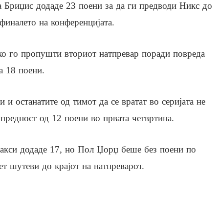
а Бриџис додаде 23 поени за да ги предводи Никс до
финалето на конференцијата.
ко го пропушти вториот натпревар поради повреда
а 18 поени.
 и останатите од тимот да се вратат во серијата не
предност од 12 поени во првата четвртина.
акси додаде 17, но Пол Џорџ беше без поени по
т шутеви до крајот на натпреварот.