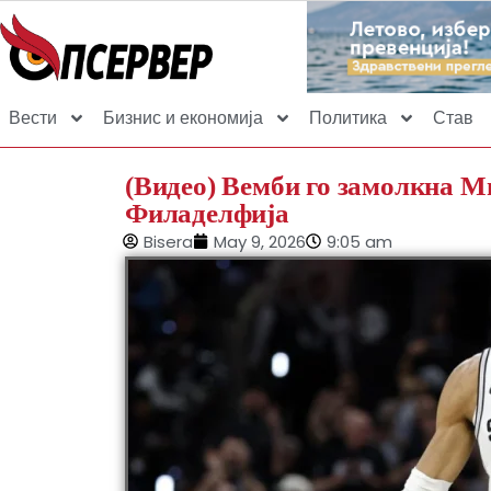
Вести
Бизнис и економија
Политика
Став
(Видео) Вемби го замолкна М
Филаделфија
Bisera
May 9, 2026
9:05 am