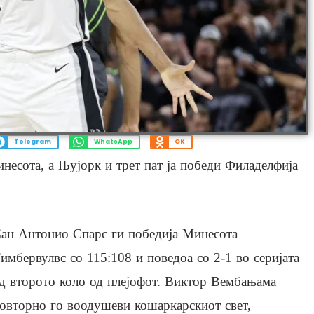
Telegram
WhatsApp
OK
несота, а Њујорк и трет пат ја победи Филаделфија
ан Антонио Спарс ги победија Минесота
имбервулвс со 115:108 и поведоа со 2-1 во серијата
д второто коло од плејофот. Виктор Вембањама
овторно го воодушеви кошаркарскиот свет,