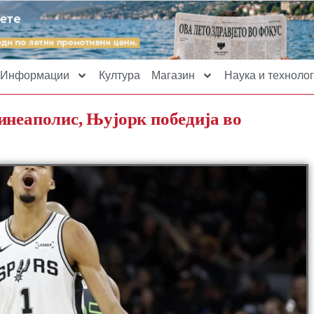
Информации
Култура
Магазин
Наука и технолог
инеаполис, Њујорк победија во