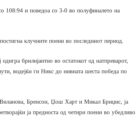
о 108:94 и поведоа со 3-0 во полуфиналето на
 постигна клучните поени во последниот период.
ј одигра брилијантно во остатокот од натпреварот,
ути, водејќи ги Никс до нивната шеста победа по
т Виланова, Бренсон, Џош Харт и Микал Бриџис, ја
ретворајќи ја предноста од четири поени во убедливо