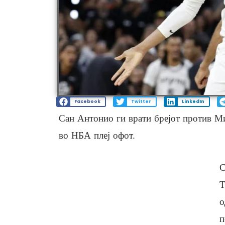
Facebook
Twitter
LinkedIn
Сан Антонио ги врати брејот против Ми
во НБА плеј офот.
С
Т
о
п