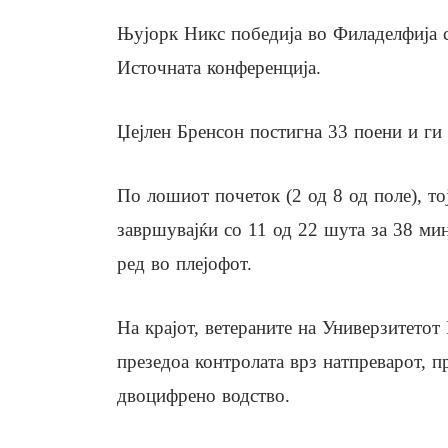
Њујорк Никс победија во Филаделфија с
Источната конференција.
Џејлен Бренсон постигна 33 поени и ги
По лошиот почеток (2 од 8 од поле), то
завршувајќи со 11 од 22 шута за 38 мин
ред во плејофот.
На крајот, ветераните на Универзитето
презедоа контролата врз натпреварот, п
двоцифрено водство.