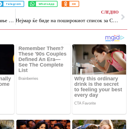
Telegram
WhatsApp
OK
СЛЕДНО
Меси ги издвои фаворитите за освојување на Светското првенство
Нејмар ќе биде на поширокиот список за Светското првенство