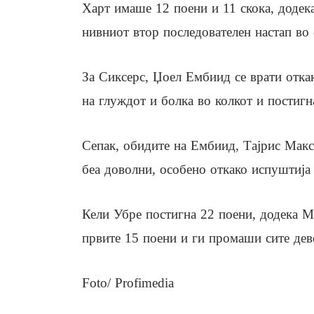
Харт имаше 12 поени и 11 скока, додек
нивниот втор последователен настап во 
За Сиксерс, Џоел Ембиид се врати отка
на глуждот и болка во колкот и постигн
Сепак, обидите на Ембиид, Тајрис Макси
беа доволни, особено откако испуштија 
Кели Убре постигна 22 поени, додека М
првите 15 поени и ги промаши сите деве
Foto/ Profimedia