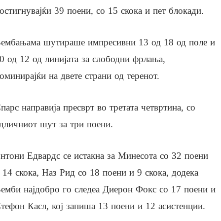
остигнувајќи 39 поени, со 15 скока и пет блокади.
ембањама шутираше импресивни 13 од 18 од поле и
0 од 12 од линијата за слободни фрлања,
оминирајќи на двете страни од теренот.
парс направија пресврт во третата четвртина, со
дличниот шут за три поени.
нтони Едвардс се истакна за Минесота со 32 поени
 14 скока, Наз Рид со 18 поени и 9 скока, додека
емби најдобро го следеа Диерон Фокс со 17 поени и
тефон Касл, кој запиша 13 поени и 12 асистенции.