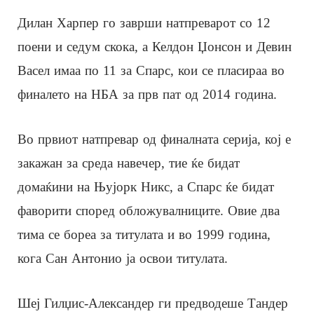
Дилан Харпер го заврши натпреварот со 12
поени и седум скока, а Келдон Џонсон и Девин
Васел имаа по 11 за Спарс, кои се пласираа во
финалето на НБА за прв пат од 2014 година.
Во првиот натпревар од финалната серија, кој е
закажан за среда навечер, тие ќе бидат
домаќини на Њујорк Никс, а Спарс ќе бидат
фаворити според обложувалниците. Овие два
тима се бореа за титулата и во 1999 година,
кога Сан Антонио ја освои титулата.
Шеј Гилџис-Александер ги предводеше Тандер