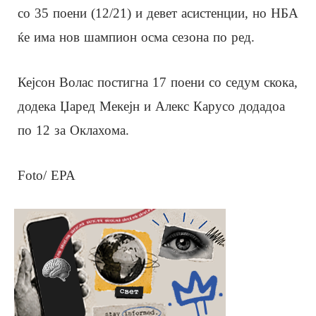
со 35 поени (12/21) и девет асистенции, но НБА
ќе има нов шампион осма сезона по ред.
Кејсон Волас постигна 17 поени со седум скока,
додека Џаред Мекејн и Алекс Карусо додадоа
по 12 за Оклахома.
Foto/ EPA