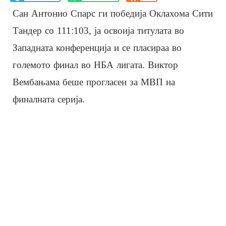
Сан Антонио Спарс ги победија Оклахома Сити
Тандер со 111:103, ја освоија титулата во
Западната конференција и се пласираа во
големото финал во НБА лигата. Виктор
Вембањама беше прогласен за МВП на
финалната серија.