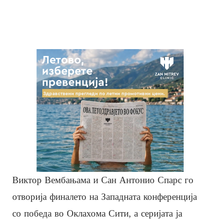
Виктор Вембањама и Сан Антонио Спарс го
отворија финалето на Западната конференција
со победа во Оклахома Сити, а серијата ја