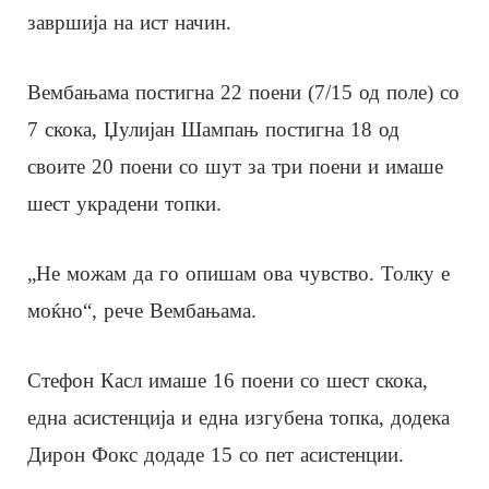
завршија на ист начин.
Вембањама постигна 22 поени (7/15 од поле) со
7 скока, Џулијан Шампањ постигна 18 од
своите 20 поени со шут за три поени и имаше
шест украдени топки.
„Не можам да го опишам ова чувство. Толку е
моќно“, рече Вембањама.
Стефон Касл имаше 16 поени со шест скока,
една асистенција и една изгубена топка, додека
Дирон Фокс додаде 15 со пет асистенции.