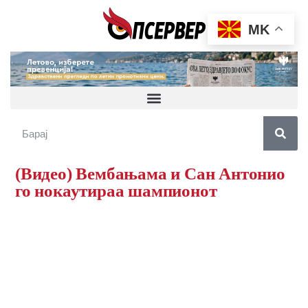
MK
(Видео) Вембањама и Сан Антонио
го нокаутираа шампионот