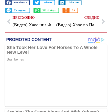
Facebook
Twitter
LinkedIn
Telegram
WhatsApp
OK
ПРЕТХОДНО
СЛЕДНО
(Видео) Хаос низ Франција: повеќе од 400 уапсени по историската титула на ПСЖ во Лигата на шампионите
(Видео) Хаос во Париз, 416 уапсени