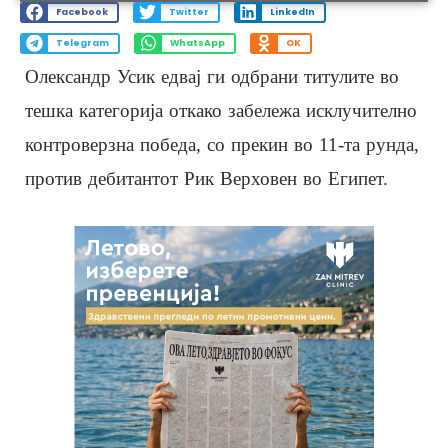
Facebook
Twitter
LinkedIn
Telegram
WhatsApp
OK
Олександр Усик едвај ги одбрани титулите во
тешка категорија откако забележа исклучително
контроверзна победа, со прекин во 11-та рунда,
против дебитантот Рик Верховен во Египет.