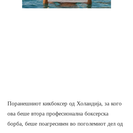
Поранешниот кикбоксер од Холандија, за кого
ова беше втора професионална боксерска
борба, беше поагресивен во поголемиот дел од