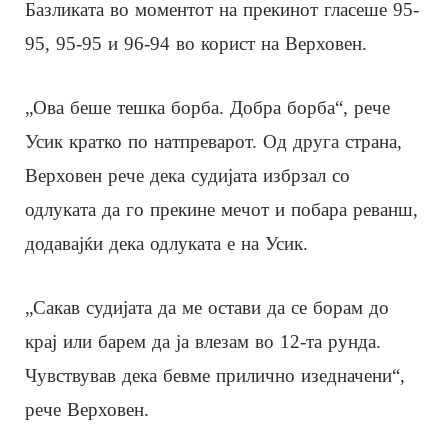
Базликата во моментот на прекинот гласеше 95-
95, 95-95 и 96-94 во корист на Верховен.
„Ова беше тешка борба. Добра борба“, рече
Усик кратко по натпреварот. Од друга страна,
Верховен рече дека судијата избрзал со
одлуката да го прекине мечот и побара реванш,
додавајќи дека одлуката е на Усик.
„Сакав судијата да ме остави да се борам до
крај или барем да ја влезам во 12-та рунда.
Чувствував дека бевме прилично изедначени“,
рече Верховен.