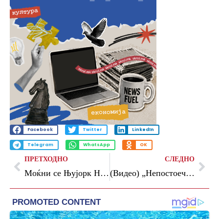
Facebook
Twitter
LinkedIn
Telegram
WhatsApp
OK
ПРЕТХОДНО
СЛЕДНО
Моќни се Њујорк Никс, победа ги дели од пласман во големото финале
(Видео) „Непостоечкиот пенал во претпоследното коло му овозможи на Селтик да ја освои титулата“