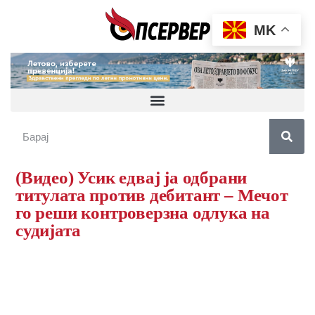
MK
(Видео) Усик едвај ја одбрани
титулата против дебитант – Мечот
го реши контроверзна одлука на
судијата