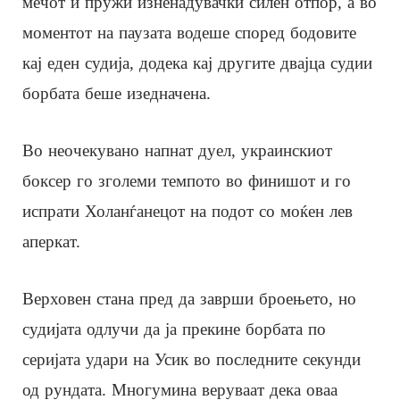
мечот и пружи изненадувачки силен отпор, а во
моментот на паузата водеше според бодовите
кај еден судија, додека кај другите двајца судии
борбата беше изедначена.
Во неочекувано напнат дуел, украинскиот
боксер го зголеми темпото во финишот и го
испрати Холанѓанецот на подот со моќен лев
аперкат.
Верховен стана пред да заврши броењето, но
судијата одлучи да ја прекине борбата по
серијата удари на Усик во последните секунди
од рундата. Многумина веруваат дека оваа