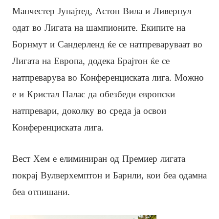
Манчестер Јунајтед, Астон Вила и Ливерпул
одат во Лигата на шампионите. Екипите на
Борнмут и Сандерленд ќе се натпреваруваат во
Лигата на Европа, додека Брајтон ќе се
натпреварува во Конференциската лига. Можно
е и Кристал Палас да обезбеди европски
натпревари, доколку во среда ја освои
Конференциската лига.
Вест Хем е елиминиран од Премиер лигата
покрај Вулверхемптон и Барнли, кои беа одамна
беа отпишани.