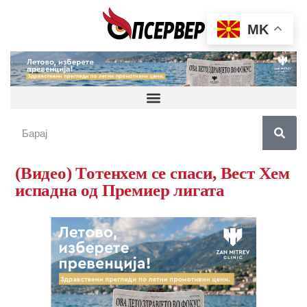
MK
(Видео) Тотенхем се спаси, Вест Хем
испадна од Премиер лигата