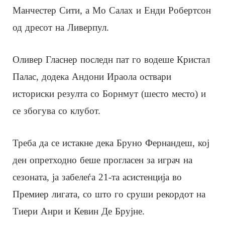
Манчестер Сити, а Мо Салах и Енди Робертсон
од дресот на Ливерпул.
Оливер Гласнер последн пат го водеше Кристал
Палас, додека Андони Ираола оствари
историски резулта со Борнмут (шесто место) и
се збогува со клубот.
Треба да се истакне дека Бруно Фернандеш, кој
ден опретходно беше прогласен за играч на
сезоната, ја забелеѓа 21-та асистенција во
Премиер лигата, со што го сруши рекордот на
Тиери Анри и Кевин Де Брујне.