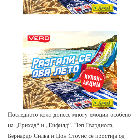
Последното коло донесе многу емоции особено
на „Ерихад“ и „Енфилд“. Пеп Гвардиола,
Бернардо Силва и Џон Стоунс се простија од