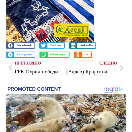
Facebook
Twitter
LinkedIn
Telegram
WhatsApp
OK
ПРЕТХОДНО
СЛЕДНО
ГРК Охрид победи кај Татабања, еден меч го дели од триумфален крај на европската сезона
(Видео) Крајот на Премиер лигата никогаш не бил поемотивен