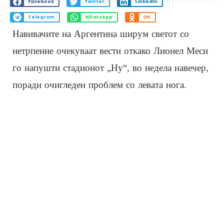
Facebook
Twitter
LinkedIn
Telegram
WhatsApp
OK
Навивачите на Аргентина ширум светот со
нетрпение очекуваат вести откако Лионел Меси
го напушти стадионот „Ну“, во недела навечер,
поради очигледен проблем со левата нога.