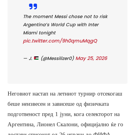
The moment Messi chose not to risk
Argentina’s World Cup with Inter
Miami tonight
pic.twitter.com/9h0qmuMqgQ
May 25, 2026
— J.
(@Messilizer0)
Неговиот настап на летниот турнир отсекогаш
беше неизвесен и зависеше од физичката
подготвеност пред 1 јуни, кога селекторот на
Аргентина, Лионел Скалони, официјално ќе го
достави списокот од 26 играчи до ФИФА.