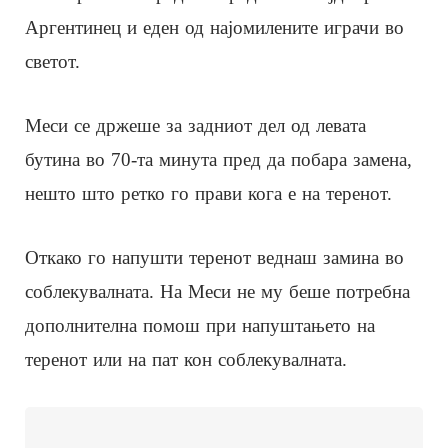
Аргентинец и еден од најомилените играчи во
светот.
Меси се држеше за задниот дел од левата
бутина во 70-та минута пред да побара замена,
нешто што ретко го прави кога е на теренот.
Откако го напушти теренот веднаш замина во
соблекувалната. На Меси не му беше потребна
дополнителна помош при напуштањето на
теренот или на пат кон соблекувалната.