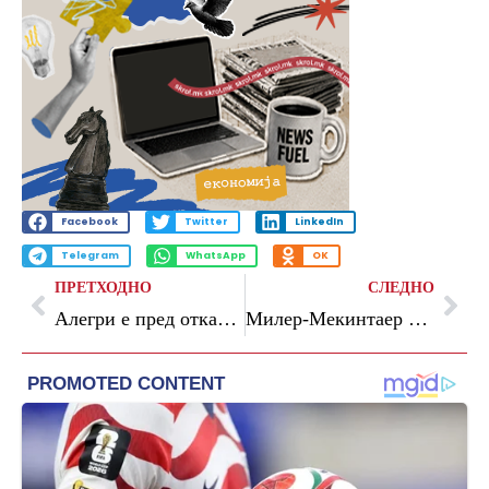
Facebook
Twitter
LinkedIn
Telegram
WhatsApp
OK
ПРЕТХОДНО
СЛЕДНО
Алегри е пред отказ, навивачите вербално се пресметаа со Ибрахимовиќ
Милер-Мекинтаер и Монтеро од следната сезона