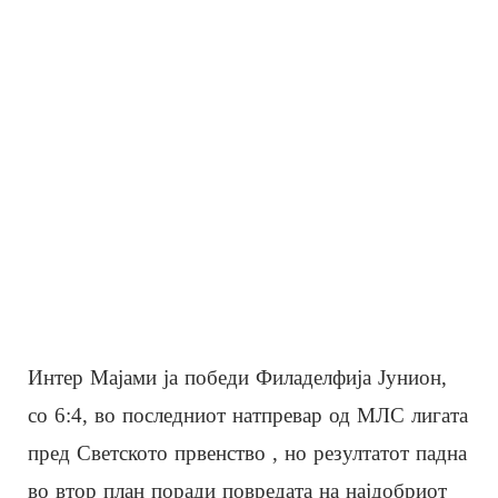
Интер Мајами ја победи Филаделфија Јунион,
со 6:4, во последниот натпревар од МЛС лигата
пред Светското првенство , но резултатот падна
во втор план поради повредата на најдобриот