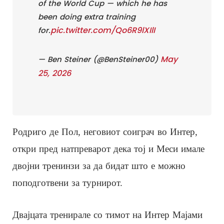
of the World Cup — which he has
been doing extra training
pic.twitter.com/Qo6R9lXIlI
for.
May
— Ben Steiner (@BenSteiner00)
25, 2026
Родриго де Пол, неговиот соиграч во Интер,
откри пред натпреварот дека тој и Меси имале
двојни тренинзи за да бидат што е можно
поподготвени за турнирот.
Двајцата тренирале со тимот на Интер Мајами