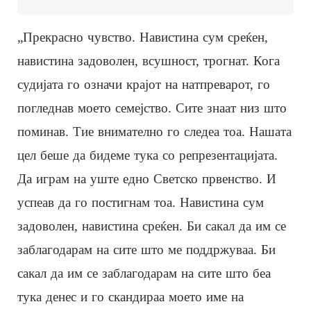
„Прекрасно чувство. Навистина сум среќен,
навистина задоволен, всушност, трогнат. Кога
судијата го означи крајот на натпреварот, го
погледнав моето семејство. Сите знаат низ што
поминав. Тие внимателно го следеа тоа. Нашата
цел беше да бидеме тука со репрезентацијата.
Да играм на уште едно Светско првенство. И
успеав да го постигнам тоа. Навистина сум
задоволен, навистина среќен. Би сакал да им се
заблагодарам на сите што ме поддржуваа. Би
сакал да им се заблагодарам на сите што беа
тука денес и го скандираа моето име на