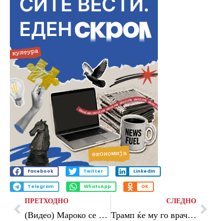
Facebook
Twitter
LinkedIn
Telegram
WhatsApp
OK
ПРЕТХОДНО
СЛЕДНО
(Видео) Мароко се мачеше, но го победи Хаити, Бразил убедлив против Шкотска
Трамп ќе му го врачи трофејот на шампионот на Светското првенство