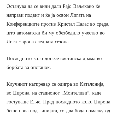
Останува да се види дали Рајо Ваљекано ќе
направи подвиг и ќе ја освои Лигата на
Конференциите против Кристал Палас во среда,
што автоматски би му обезбедило учество во
Лига Европа следната сезона.
Последното коло донесе вистинска драма во
борбата за опстанок.
Клучниот натпревар се одигра во Каталонија,
во Џирона, на стадионот „Монтеливи“, каде
гостуваше Елче. Пред последното коло, Џирона
беше прва под линијата, со два бода помалку од