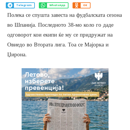
Telegram
WhatsApp
OK
Полека се спушта завеста на фудбалската сезона
во Шпанија. Последното 38-мо коло го даде
одговорот кои екипи ќе му се придружат на
Овиедо во Втората лига. Тоа се Мајорка и
Џирона.