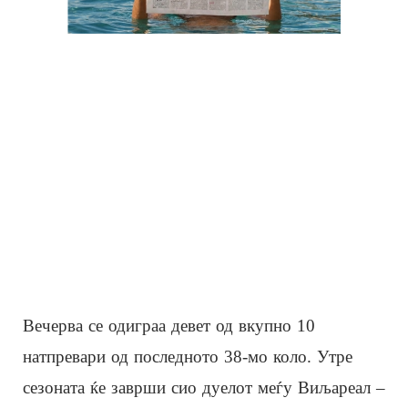
Вечерва се одиграа девет од вкупно 10
натпревари од последното 38-мо коло. Утре
сезоната ќе заврши сио дуелот меѓу Виљареал –