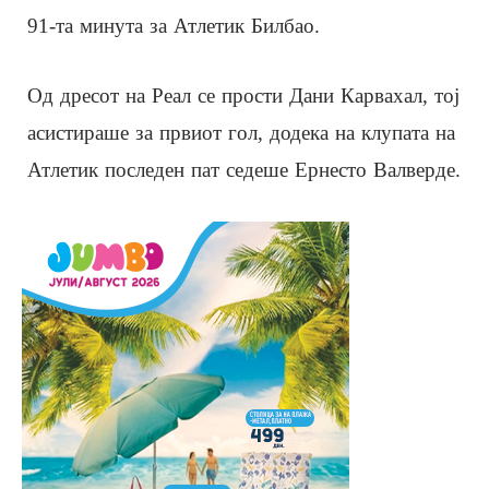
91-та минута за Атлетик Билбао.
Од дресот на Реал се прости Дани Карвахал, тој
асистираше за првиот гол, додека на клупата на
Атлетик последен пат седеше Ернесто Валверде.