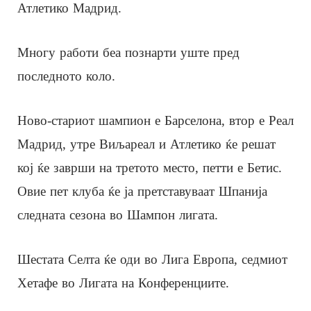
Атлетико Мадрид.
Многу работи беа познарти уште пред
последното коло.
Ново-стариот шампион е Барселона, втор е Реал
Мадрид, утре Виљареал и Атлетико ќе решат
кој ќе заврши на третото место, петти е Бетис.
Овие пет клуба ќе ја претставуваат Шпанија
следната сезона во Шампон лигата.
Шестата Селта ќе оди во Лига Европа, седмиот
Хетафе во Лигата на Конференциите.