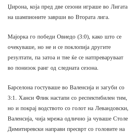
Џирона, која пред две сезони играше во Лигата
на шампионите заврши во Втората лига.
Мајорка го победи Овиедо (3:0), како што се
очекуваше, но не и се поклопија другите
резултати, па затоа и тие ќе се натпреваруваат
во понизок ранг од следната сезона.
Барселона гостуваше во Валенсија и загуби со
3:1. Ханси Флик настапи со респектибилен тим,
но и покрај водството со голот на Левандовски,
Валенсија, чија мрежа одлично ја чуваше Столе
Димитиревски направи пресврт со головите на