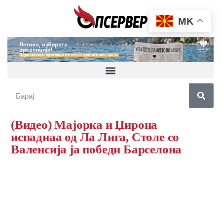
MK
(Видео) Мајорка и Џирона
испаднаа од Ла Лига, Столе со
Валенсија ја победи Барселона