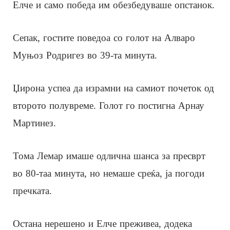
Елче и само победа им обезбедуваше опстанок.
Сепак, гостите поведоа со голот на Алваро
Муњоз Родригез во 39-та минута.
Џирона успеа да израмни на самиот почеток од
второто полувреме. Голот го постигна Арнау
Мартинез.
Тома Лемар имаше одлична шанса за пресврт
во 80-таа минута, но немаше среќа, ја погоди
пречката.
Остана нерешено и Елче преживеа, додека