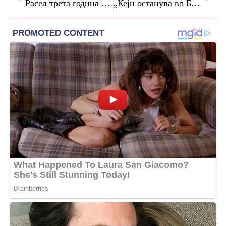
Расел трета година по ред ја освои пол-позицијата во Канада
„Кејн останува во Баерн, Барселона и онака нема пари“