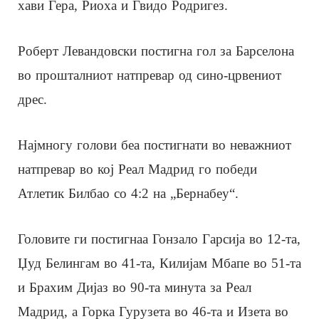
хави Гера, Риоха и Гвидо Родригез.
Роберт Левандовски постигна гол за Барселона
во прошталниот натпревар од сино-црвениот
дрес.
Најмногу голови беа постигнати во неважниот
натпревар во кој Реал Мадрид го победи
Атлетик Билбао со 4:2 на „Бернабеу“.
Головите ги постигнаа Гонзало Гарсија во 12-та,
Џуд Белингам во 41-та, Килијам Мбапе во 51-та
и Брахим Дијаз во 90-та минута за Реал
Мадрид, а Горка Гурузета во 46-та и Изета во