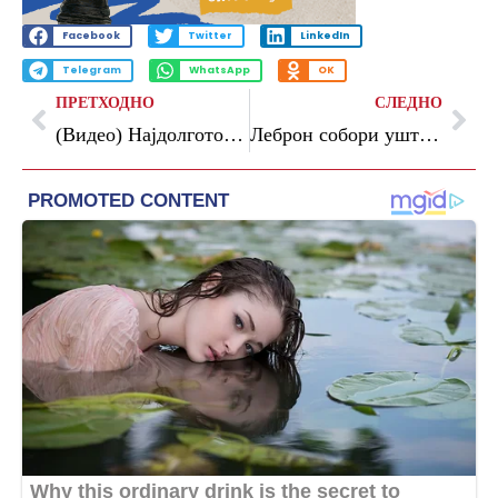
Facebook
Twitter
LinkedIn
Telegram
WhatsApp
OK
ПРЕТХОДНО
СЛЕДНО
(Видео) Најдолгото соочување во историјата на боксот
Леброн собори уште еден рекорд на Џабар