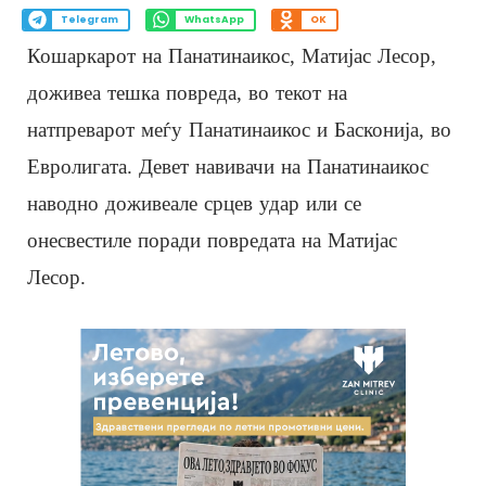
Telegram
WhatsApp
OK
Кошаркарот на Панатинаикос, Матијас Лесор,
доживеа тешка повреда, во текот на
натпреварот меѓу Панатинаикос и Басконија, во
Евролигата. Девет навивачи на Панатинаикос
наводно доживеале срцев удар или се
онесвестиле поради повредата на Матијас
Лесор.