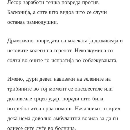
Лесор заработи тешка повреда против
Басконија, а сите што видоа што се случи
останаа рамнодушни.
Драмтично повредата на колеката ја доживеаја и
неговите колеги на теренот. Неколкумина со
солзи во очите го испратија во соблекуваната.
Имено, дури девет навивачи на зелените на
трибините во тој момент се онесвестиле или
доживеале срцев удар, поради што била
потребна итна прва помош. Началникот открил
дека нема доволно амбулантни возила за да ги
однесе сите луѓе во болница.