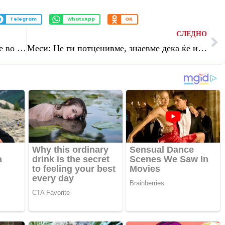
Telegram
WhatsApp
OK
СЛЕДНО
(Видео) Египет на пенали се пласираше во осминафиналето на Светското првенство
Меси: Не ги потценивме, знаевме дека ќе играме тежок меч