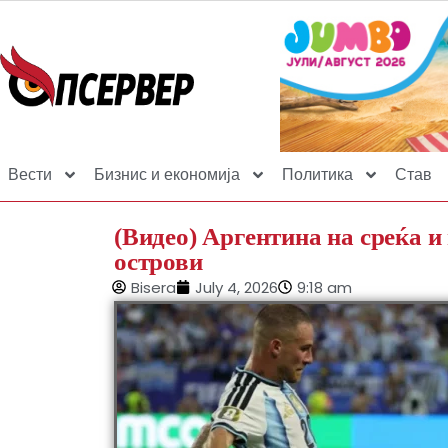
Вести
Бизнис и економија
Политика
Став
(Видео) Аргентина на среќа и
острови
Bisera
July 4, 2026
9:18 am