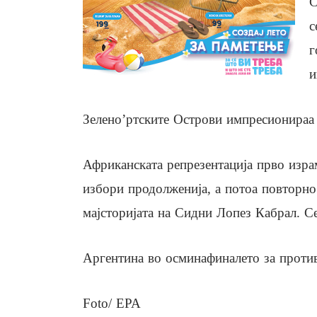
С
с
г
и
Зелено’ртските Острови импресионираа 
Африканската репрезентација прво изра
избори продолженија, а потоа повторно
мајсторијата на Сидни Лопез Кабрал. Се
Аргентина во осминафиналето за против
Foto/ EPA