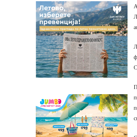
А
Л
а
Л
ф
С
П
п
п
с