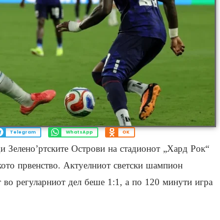
Telegram
WhatsApp
OK
ди Зелено’ртските Острови на стадионот „Хард Рок“
кото првенство. Актуелниот светски шампион
 во регуларниот дел беше 1:1, а по 120 минути игра