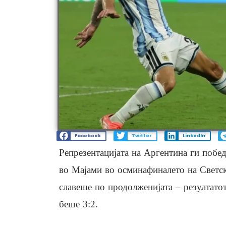
Facebook
Twitter
LinkedIn
Репрезентацијата на Аргентина ги побе
во Мајами во осминафиналето на Светс
славеше по продолженијата – резултатот
беше 3:2.