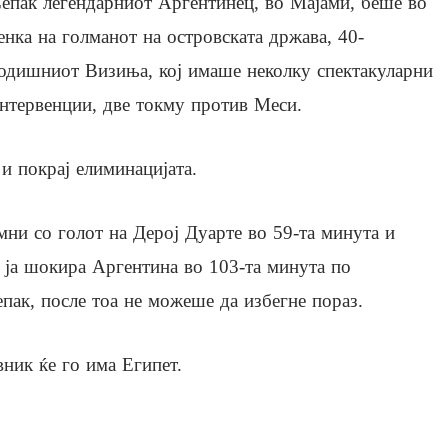
епак легендарниот Аргентинец, во Мајами, беше во
енка на голманот на островската држава, 40-
одишниот Визиња, кој имаше неколку спектакуларни
нтервенции, две токму против Меси.
и покрај елиминацијата.
мни со голот на Дерој Дуарте во 59-та минута и
 ја шокира Аргентина во 103-та минута по
пак, после тоа не можеше да избегне пораз.
ник ќе го има Египет.