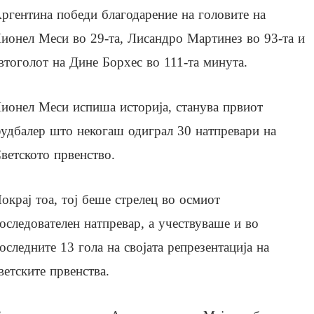
ргентина победи благодарение на головите на
ионел Меси во 29-та, Лисандро Мартинез во 93-та и
втоголот на Дине Борхес во 111-та минута.
ионел Меси испиша историја, станува првиот
удбалер што некогаш одиграл 30 натпревари на
ветското првенство.
окрај тоа, тој беше стрелец во осмиот
оследователен натпревар, а учествуваше и во
оследните 13 гола на својата репрезентација на
ветските првенства.