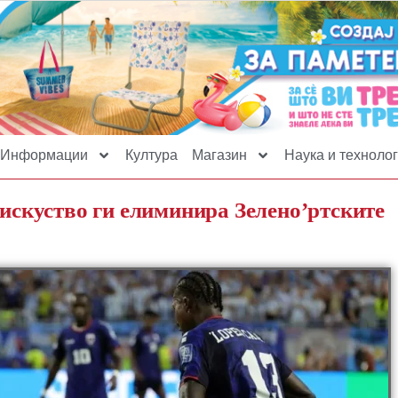
Информации
Култура
Магазин
Наука и технолог
 искуство ги елиминира Зелено’ртските