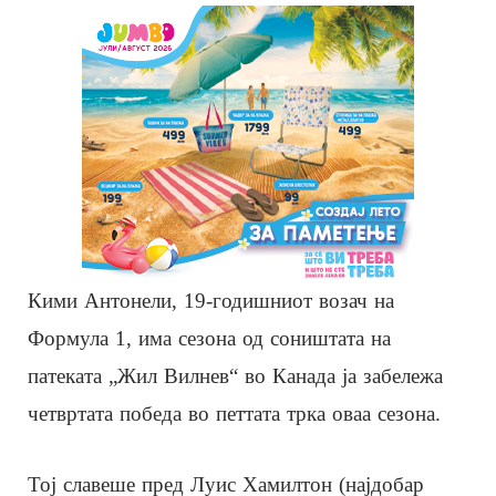
Кими Антонели, 19-годишниот возач на
Формула 1, има сезона од соништата на
патеката „Жил Вилнев“ во Канада ја забележа
четвртата победа во петтата трка оваа сезона.
Тој славеше пред Луис Хамилтон (најдобар