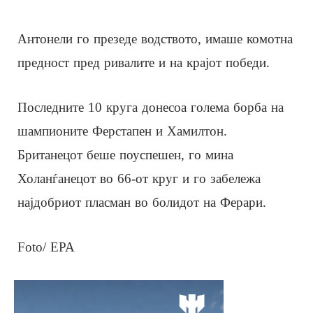
Антонели го презеде водството, имаше комотна
предност пред ривалите и на крајот победи.
Последните 10 круга донесоа голема борба на
шампионите Ферстапен и Хамилтон.
Британецот беше поуспешен, го мина
Холанѓанецот во 66-от круг и го забележа
најдобриот пласман во болидот на Ферари.
Foto/ EPA