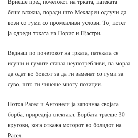
Врнеше пред почетокот на трката, патеката
беше влажна, поради што Мекларен одлучи да
вози со гуми со променливи услови. Тој потег
ја одреди трката на Норис и Пјастри.
Веднаш по почетокот на трката, патеката се
исуши и гумите станаа неупотребливи, па мораа
да одат во боксот за да ги заменат со гуми за
суво, што ги чинеше многу позиции.
Потоа Расел и Антонели ја започнаа својата
борба, приредија спектакл. Борбата траеше 30
кругови, кога откажа моторот во болидот на
Расел.