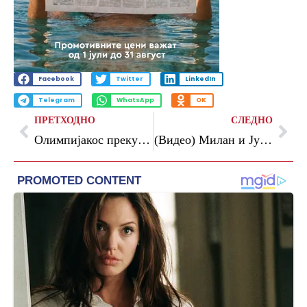
Facebook
Twitter
LinkedIn
Telegram
WhatsApp
OK
ПРЕТХОДНО
СЛЕДНО
Олимпијакос преку Реал до европската титула
(Видео) Милан и Јувентус останаа без ЛШ