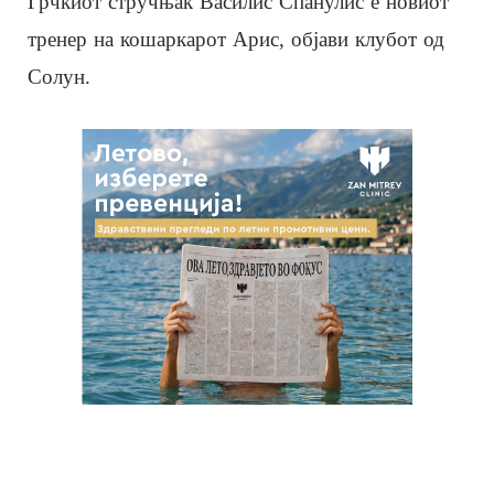
Грчкиот стручњак Василис Спанулис е новиот
тренер на кошаркарот Арис, објави клубот од
Солун.