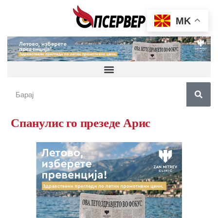
MK
Спанулис го презеде Арис