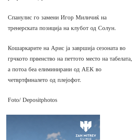
Спанулис го замени Игор Миличиќ на
тренерската позиција на клубот од Солун.
Кошаркарите на Арис ја завршија сезоната во
грчкото првенство на петтото место на табелата,
а потоа беа елиминирани од АЕК во
четвртфиналето од плејофот.
Foto/ Depositphotos