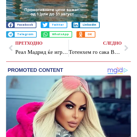
Facebook
Twitter
LinkedIn
Telegram
WhatsApp
OK
ПРЕТХОДНО
СЛЕДНО
Реал Мадрид ќе игра во Евролигата
Тотенхем го сака Ван Хеке – Брајтон бара 80 милиони евра