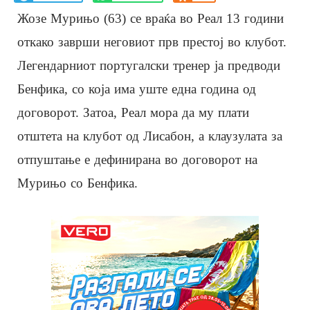
Жозе Мурињо (63) се враќа во Реал 13 години
откако заврши неговиот прв престој во клубот.
Легендарниот португалски тренер ја предводи
Бенфика, со која има уште една година од
договорот. Затоа, Реал мора да му плати
отштета на клубот од Лисабон, а клаузулата за
отпуштање е дефинирана во договорот на
Мурињо со Бенфика.