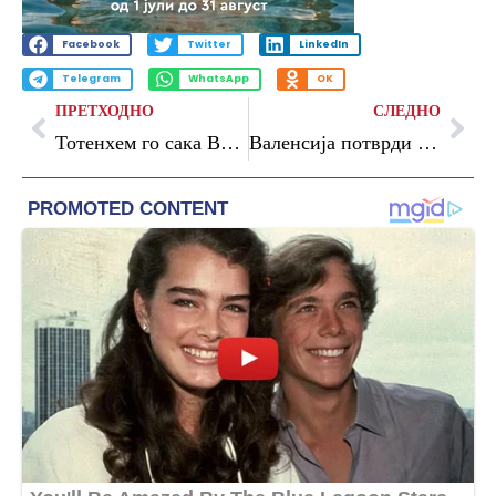
Facebook
Twitter
LinkedIn
Telegram
WhatsApp
OK
ПРЕТХОДНО
СЛЕДНО
Тотенхем го сака Ван Хеке – Брајтон бара 80 милиони евра
Валенсија потврди дека го продолжи договорот со Димитириевски