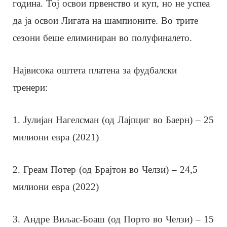
година. Тој освои првенство и куп, но не успеа
да ја освои Лигата на шампионите. Во трите
сезони беше елиминиран во полуфиналето.
Највисока оштета платена за фудбалски
тренери:
1. Јулијан Нагелсман (од Лајпциг во Баерн) – 25
милиони евра (2021)
2. Греам Потер (од Брајтон во Челзи) – 24,5
милиони евра (2022)
3. Андре Виљас-Боаш (од Порто во Челзи) – 15