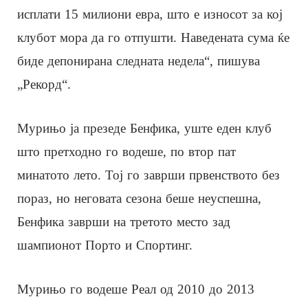
исплати 15 милиони евра, што е износот за кој
клубот мора да го отпушти. Наведената сума ќе
биде депонирана следната недела“, пишува
„Рекорд“.
Мурињо ја презеде Бенфика, уште еден клуб
што претходно го водеше, по втор пат
минатото лето. Тој го заврши првенството без
пораз, но неговата сезона беше неуспешна,
Бенфика заврши на третото место зад
шампионот Порто и Спортинг.
Мурињо го водеше Реал од 2010 до 2013