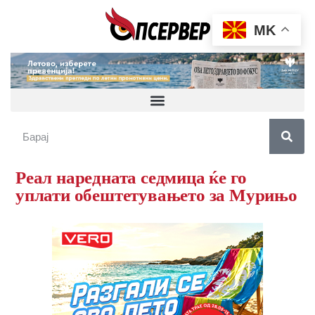
MK
Реал наредната седмица ќе го
уплати обештетувањето за Мурињо