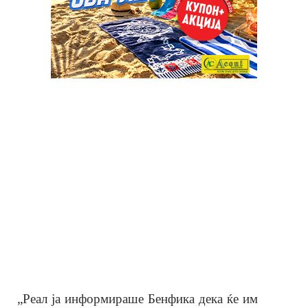
„Реал ја информираше Бенфика дека ќе им