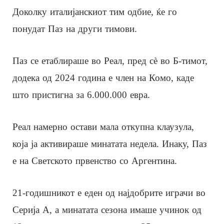
Доколку италијанскиот тим одбие, ќе го
понудат Паз на други тимови.
Паз се етаблираше во Реал, пред сè во Б-тимот,
додека од 2024 година е член на Комо, каде
што пристигна за 6.000.000 евра.
Реал намерно остави мала откупна клаузула,
која ја активираше минатата недела. Инаку, Паз
е на Светското првенство со Аргентина.
21-годишникот е еден од најдобрите играчи во
Серија А, а минатата сезона имаше учинок од