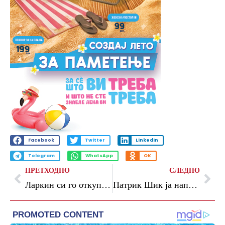
Facebook
Twitter
LinkedIn
Telegram
WhatsApp
OK
ПРЕТХОДНО
СЛЕДНО
Ларкин си го откупи договорот и го напушти Ефес
Патрик Шик ја напушти репрезентацијата на Чешка