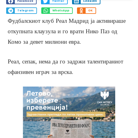
Facebook
Twitter
LinkedIn
Telegram
WhatsApp
OK
Фудбалскиот клуб Реал Мадрид ја активираше
откупната клаузула и го врати Нико Паз од
Комо за девет милиони евра.
Реал, сепак, нема да го задржи талентираниот
офанзивен играч за врска.