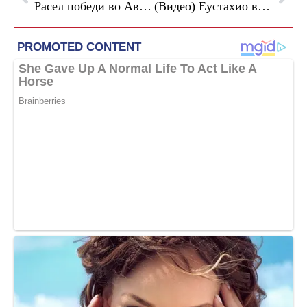
Расел победи во Австрија, Ферстепен е возач на денот
(Видео) Еустахио во 92-та минута ја однесе Канада во осминафиналето