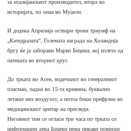
за италијанскиот производител, втора во
историјата, по онаа во Муџело.
И додека Априлија оствари троен триумф на
„Катедралата“, Големата награда на Холандија
бргу ќе ја заборави Марко Бецеки, кој излета од
патеката во вториот круг.
До трката во Асен, водечкиот во генералниот
пласман, падна во 15-та кривина, буквално
леташе низ воздухот, а потоа беше префрлен во
медицинскиот центар на прегледи.
Неговиот тим се огласи три часа по трката со
информации дека Бецеки нема никави повреди