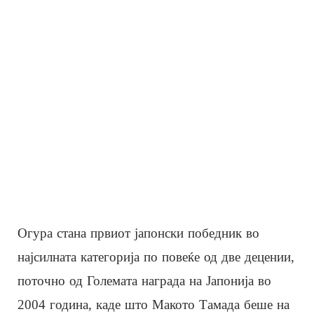
Огура стана првиот јапонски победник во
најсилната категорија по повеќе од две децении,
поточно од Големата награда на Јапонија во
2004 година, каде што Макото Тамада беше на