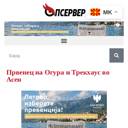
MK
Првенец на Огура и Трекхаус во
Асен