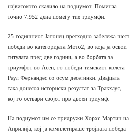
највисокото скалило на подиумот. Поминаа
точно 7.952 дена помеѓу тие триумфи.
25-годишниот Јапонец претходно забележа шест
победи во категоријата Мото2, во која ја освои
титулата пред две години, а во борбата за
триумфот во Асен, го победи тимскиот колега
Раул Фернандес со осум десетинки. Двајцата
така донесоа историски резултат за Тракхаус,
кој го оствари својот прв двоен триумф.
На подиумот им се придружи Хорхе Мартин на
Априлија, кој ја комплетираше тројната победа