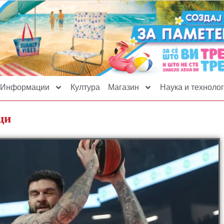
Информации
Култура
Магазин
Наука и технолог
ци