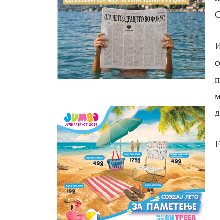
С
И
с
п
м
д
F