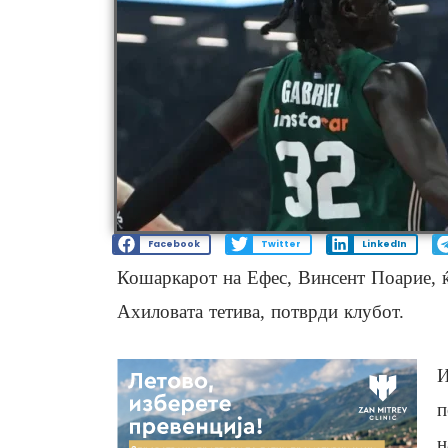
Facebook
Twitter
LinkedIn
Кошаркарот на Ефес, Винсент Поарие, ќ
Ахиловата тетива, потврди клубот.
И
п
н