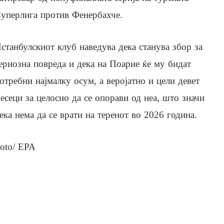
уперлига против Фенербахче.
станбулскиот клуб наведува дека станува збор за
ериозна повреда и дека на Поарие ќе му бидат
отребни најмалку осум, а веројатно и цели девет
есеци за целосно да се опорави од неа, што значи
ека нема да се врати на теренот во 2026 година.
oto/ EPA