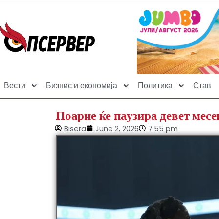
Вести
Бизнис и економија
Политика
Став
Поарие ќе паузира девет месе
Bisera
June 2, 2026
7:55 pm