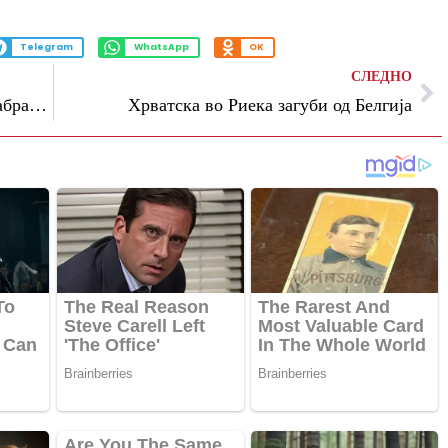
Telegram
WhatsApp
OK
СЛЕДНО
На швајцарски репрезентативец му е забранет влез во САД
Хрватска во Риека загуби од Белгија