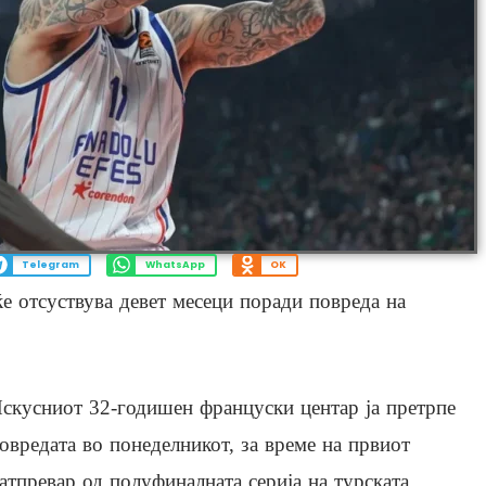
Telegram
WhatsApp
OK
е отсуствува девет месеци поради повреда на
скусниот 32-годишен француски центар ја претрпе
овредата во понеделникот, за време на првиот
атпревар од полуфиналната серија на турската