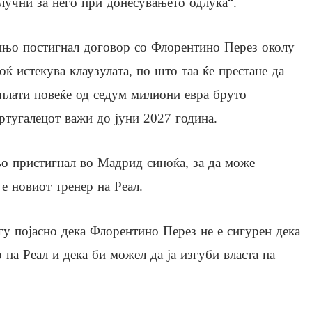
лучни за него при донесувањето одлука“.
рињо постигнал договор со Флорентино Перез околу
ќ истекува клаузулата, по што таа ќе престане да
 плати повеќе од седум милиони евра бруто
тугалецот важи до јуни 2027 година.
 пристигнал во Мадрид синоќа, за да може
 е новиот тренер на Реал.
гу појасно дека Флорентино Перез не е сигурен дека
на Реал и дека би можел да ја изгуби власта на