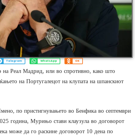
Telegram
WhatsApp
OK
 на Реал Мадрид, или во спротивно, како што
раќањето на Португалецот на клупата на шпанскиот
мено, по пристигнувањето во Бенфика во септември
025 година, Мурињо стави клаузула во договорот
ека може да го раскине договорот 10 дена по