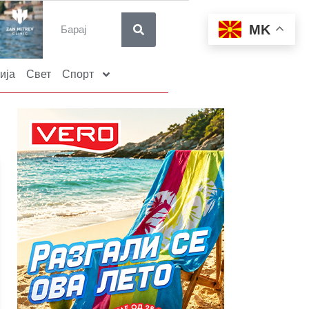
MK
ија
Свет
Спорт