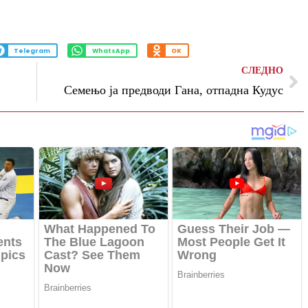
Telegram
WhatsApp
OK
СЛЕДНО
Семењо ја предводи Гана, отпадна Кудус