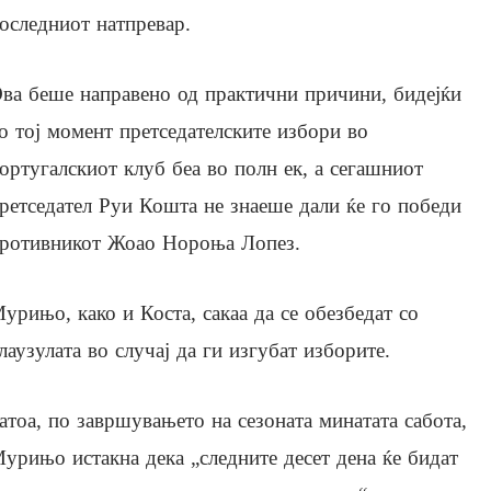
оследниот натпревар.
ва беше направено од практични причини, бидејќи
о тој момент претседателските избори во
ортугалскиот клуб беа во полн ек, а сегашниот
ретседател Руи Кошта не знаеше дали ќе го победи
ротивникот Жоао Нороња Лопез.
урињо, како и Коста, сакаа да се обезбедат со
лаузулата во случај да ги изгубат изборите.
атоа, по завршувањето на сезоната минатата сабота,
урињо истакна дека „следните десет дена ќе бидат