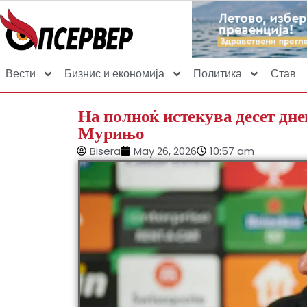
Вести
Бизнис и економија
Политика
Став
На полноќ истекува десет дне
Мурињо
Bisera
May 26, 2026
10:57 am