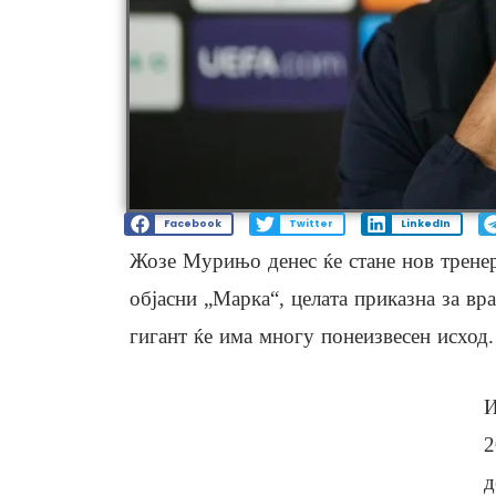
Facebook
Twitter
LinkedIn
Жозе Мурињо денес ќе стане нов тренер
објасни „Марка“, целата приказна за в
гигант ќе има многу понеизвесен исход.
И
2
д