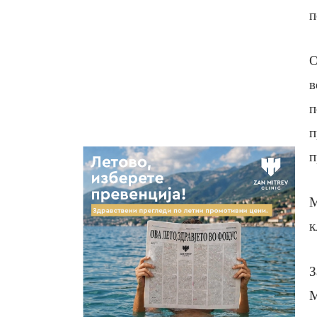
п
О
в
п
п
п
М
к
З
М