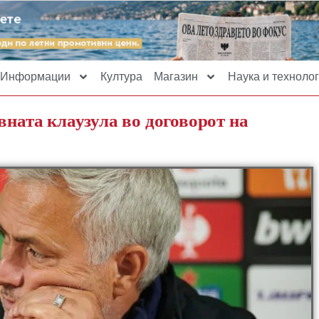
Информации
Култура
Магазин
Наука и технолог
вната клаузула во договорот на