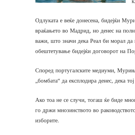
к
Одлуката е веќе донесена, бидејќи Му
враќањето во Мадрид, но денес на полно
важи, што значи дека Реал би морал да
обештетување бидејќи договорот на Пор
Според португалските медиуми, Мурињо
„бомбата“ да експлодира денес, дека тој
Ако тоа не се случи, тогаш ќе биде мно
го држи мнозинството во раководството 
изборите.