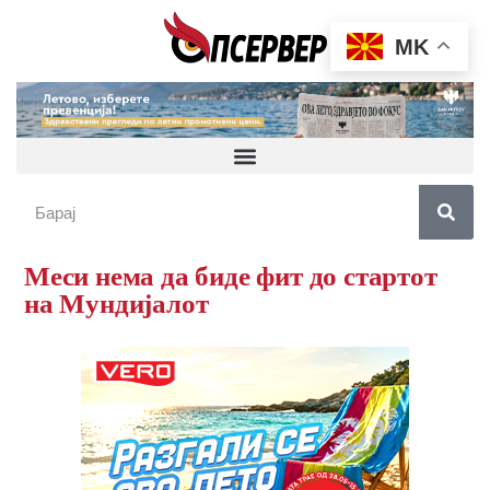
MK
Меси нема да биде фит до стартот
на Мундијалот