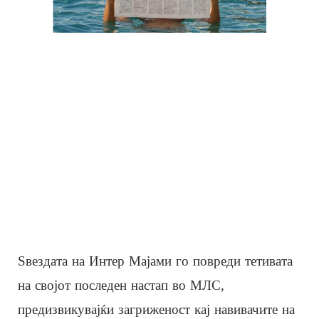
Ѕвездата на Интер Мајами го повреди тетивата
на својот последен настап во МЛС,
предизвикувајќи загриженост кај навивачите на