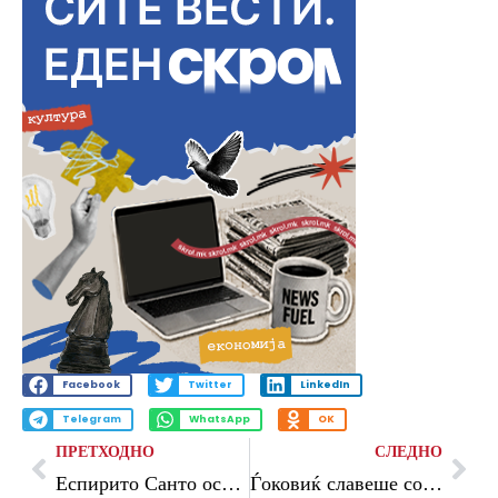
Facebook
Twitter
LinkedIn
Telegram
WhatsApp
OK
ПРЕТХОДНО
СЛЕДНО
Еспирито Санто останува тренер на Вест Хем
Ѓоковиќ славеше со непотребни компликации