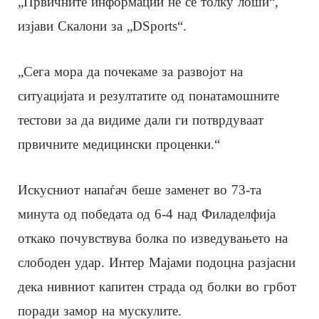
„Првичните информации не се толку лоши“,
изјави Скалони за „DSports“.
„Сега мора да почекаме за развојот на
ситуацијата и резултатите од понатамошните
тестови за да видиме дали ги потврдуваат
првичните медицински проценки.“
Искусниот напаѓач беше заменет во 73-та
минута од победата од 6-4 над Филаделфија
откако почувствува болка по изведувањето на
слободен удар. Интер Мајами подоцна разјасни
дека нивниот капитен страда од болки во грбот
поради замор на мускулите.