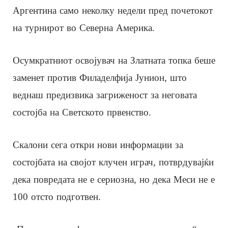
Аргентина само неколку недели пред почетокот
на турнирот во Северна Америка.
Осумкратниот освојувач на Златната топка беше
заменет против Филаделфија Јунион, што
веднаш предизвика загриженост за неговата
состојба на Светското првенство.
Скалони сега откри нови информации за
состојбата на својот клучен играч, потврдувајќи
дека повредата не е сериозна, но дека Меси не е
100 отсто подготвен.