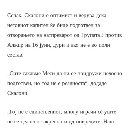
Сепак, Скалони е оптимист и верува дека
неговиот капитен ќе биде подготвен за
отворањето на натпреварот од Групата Ј против
Алжир на 16 јуни, дури и ако не е во полн
состав.
„Сите сакавме Меси да ни се придружи целосно
подготвен, но тоа не е реалноста“, додаде
Скалони.
„Тој не е единствениот, многу играчи сè уште
не се целосно закрепнати од повредите. Наш