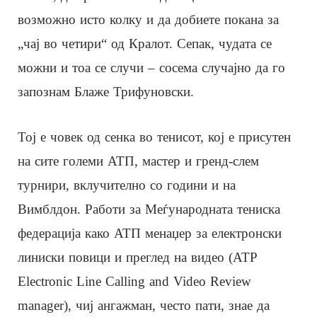
возможно исто колку и да добиете покана за
„чај во четири“ од Кралот. Сепак, чудата се
можни и тоа се случи – сосема случајно да го
запознам Блаже Трифуновски.
Тој е човек од сенка во тенисот, кој е присутен
на сите големи АТП, мастер и гренд-слем
турнири, вклучително со години и на
Вимблдон. Работи за Меѓународната тениска
федерација како АТП менаџер за електронски
линиски повици и преглед на видео (ATP
Electronic Line Calling and Video Review
manager), чиј ангажман, често пати, знае да