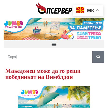
MK
Македонец може да го реши
победникот на Вимблдон