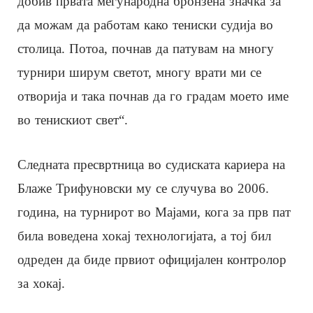
добив првата меѓународна бронзена значка за
да можам да работам како тениски судија во
столица. Потоа, почнав да патувам на многу
турнири ширум светот, многу врати ми се
отворија и така почнав да го градам моето име
во тенискиот свет“.
Следната пресвртница во судиската кариера на
Блаже Трифуновски му се случува во 2006.
година, на турнирот во Мајами, кога за прв пат
била воведена хокај технологијата, а тој бил
одреден да биде првиот официјален контролор
за хокај.