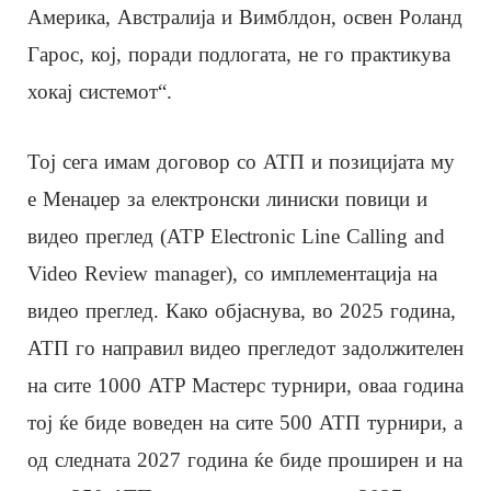
Америка, Австралија и Вимблдон, освен Роланд
Гарос, кој, поради подлогата, не го практикува
хокај системот“.
Тој сега имам договор со АТП и позицијата му
е Менаџер за електронски линиски повици и
видео преглед (ATP Electronic Line Calling and
Video Review manager), со имплементација на
видео преглед. Како објаснува, во 2025 година,
ATП го направил видео прегледот задолжителен
на сите 1000 ATP Мастерс турнири, оваа година
тој ќе биде воведен на сите 500 ATП турнири, а
од следната 2027 година ќе биде проширен и на