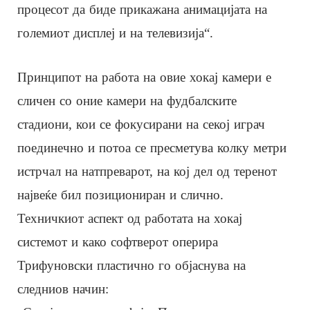
процесот да биде прикажана анимацијата на
големиот дисплеј и на телевизија“.
Принципот на работа на овие хокај камери е
сличен со оние камери на фудбалските
стадиони, кои се фокусирани на секој играч
поединечно и потоа се пресметува колку метри
истрчал на натпреварот, на кој дел од теренот
највеќе бил позициониран и слично.
Техничкиот аспект од работата на хокај
системот и како софтверот оперира
Трифуновски пластично го објаснува на
следниов начин: