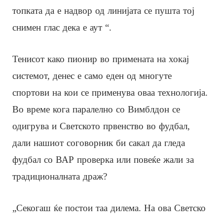
топката да е надвор од линијата се пушта тој
снимен глас дека е аут “.
Тенисот како пионир во примената на хокај
системот, денес е само еден од многуте
спортови на кои се применува оваа технологија.
Во време кога паралелно со Вимблдон се
одигрува и Светското првенство во фудбал,
дали нашиот соговорник би сакал да гледа
фудбал со ВАР проверка или повеќе жали за
традиционалната драж?
„Секогаш ќе постои таа дилема. На ова Светско