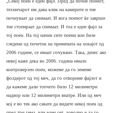
„Секој поен е еден фајл. Пред да почне поенот,
техничарот им дава клик на камерите и тие
почнуваат да снимаат. И кога поенот ќе заврши
тие стопираат да снимаат. И тоа е еден фајл за
тој поен. На тој начин сите поени кои биле
следени од почеток на примената на хокајот од
2006 године, се имаат сочувано. Така, денес ако
некој каже дека во 2006. година имало
контроверзен поен, можеме да го земеме
фолдерот од тој меч, да го отвориме фајлот и
да кажеме дали топчето било 12 милиметри
надвор или 12 милиметри внатре. Или од меч
кој е во тек ако сакате да видите некој поен од
пред три гема, или еден сет, доволно е да го