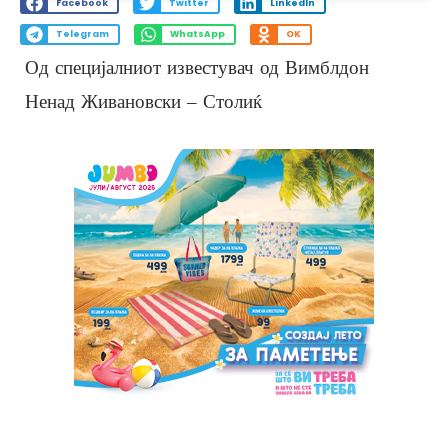
Facebook
Twitter
LinkedIn
Telegram
WhatsApp
OK
Од специјалниот известувач од Вимблдон
Ненад Живановски – Столиќ