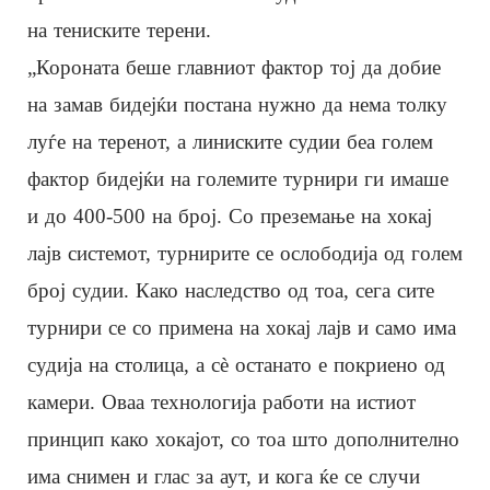
на тениските терени.
„Короната беше главниот фактор тој да добие
на замав бидејќи постана нужно да нема толку
луѓе на теренот, а линиските судии беа голем
фактор бидејќи на големите турнири ги имаше
и до 400-500 на број. Со преземање на хокај
лајв системот, турнирите се ослободија од голем
број судии. Како наследство од тоа, сега сите
турнири се со примена на хокај лајв и само има
судија на столица, а сè останато е покриено од
камери. Оваа технологија работи на истиот
принцип како хокајот, со тоа што дополнително
има снимен и глас за аут, и кога ќе се случи