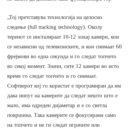
„Тој претставува технологија на целосно
следење (full tracking technology). Околу
теренот се инсталираат 10-12 хокај камери, кои
се независни од телевизиските, и кои снимаат 60
фрејмови во една секунда и го следат топчето
во секој момент. Значи, сите 12 камери во исто
време го следат топчето и го снимаат.
Софтверот кој го користат е програмиран да им
дава инпут на камерите да следат нешто што е
мало, има одреден дијаметар и е со светла
површина. Така камерите се фокусирани само
на топчето и не ги следат играчите или