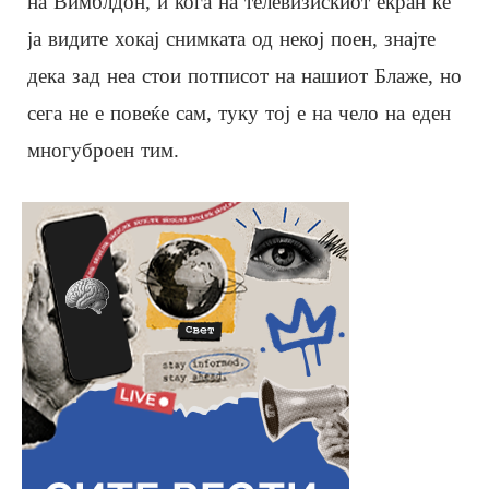
на Вимблдон, и кога на телевизискиот екран ќе
ја видите хокај снимката од некој поен, знајте
дека зад неа стои потписот на нашиот Блаже, но
сега не е повеќе сам, туку тој е на чело на еден
многуброен тим.