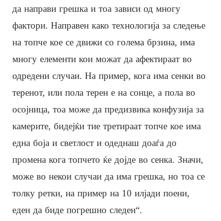
да направи грешка и тоа зависи од многу
фактори. Направен како технологија за следење
на топче кое се движи со голема брзина, има
многу елементи кои можат да афектираат во
одредени случаи. На пример, кога има сенки во
теренот, или пола терен е на сонце, а пола во
осојница, тоа може да предизвика конфузија за
камерите, бидејќи тие третираат топче кое има
една боја и светлост и одеднаш доаѓа до
промена кога топчето ќе дојде во сенка. Значи,
може во некои случаи да има грешка, но тоа се
толку ретки, на пример на 10 илјади поени,
еден да биде погрешно следен“.