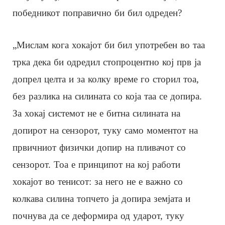
победникот поправично би бил одреден?
„Мислам кога хокајот би бил употребен во таа
трка дека би одредил стопроцентно кој прв ја
допрел целта и за колку време го сторил тоа,
без разлика на силината со која таа се допира.
За хокај системот не е битна силината на
допирот на сензорот, туку само моментот на
првичниот физички допир на пливачот со
сензорот. Тоа е принципот на кој работи
хокајот во тенисот: за него не е важно со
колкава силина топчето ја допира земјата и
почнува да се деформира од ударот, туку