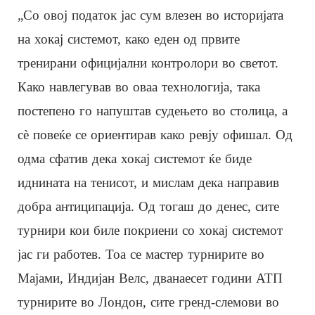
„Со овој податок јас сум влезен во историјата
на хокај системот, како еден од првите
тренирани официјални контролори во светот.
Како навлегував во оваа технологија, така
постепено го напуштав судењето во столица, а
сè повеќе се ориентирав како ревју офишал. Од
одма сфатив дека хокај системот ќе биде
иднината на тенисот, и мислам дека направив
добра антиципација. Од тогаш до денес, сите
турнири кои биле покриени со хокај системот
јас ги работев. Тоа се мастер турнирите во
Мајами, Индијан Велс, дванаесет години АТП
турнирите во Лондон, сите гренд-слемови во