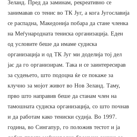
Зеланд. Пред да заминам, рекреативно се
занимавав со тенис во ТК Југ, а кога Југославија
се распадна, Македонија побара да стане членка
на Меѓународната тениска организација. Еден
од условите беше да имаме судиска
организација и од ТК Југ ми доделија тој дел
јас да го организирам. Така и се заинтересирав
за судењето, што подоцна ќе се покаже за
клучно за мојот живот во Нов Зеланд. Таму,
прво што направив беше да станам член на
тамошната судиска организација, со што почнав
и да работам како тениски судија. Во 1997.
година, во Сингапур, го положив тестот и ја