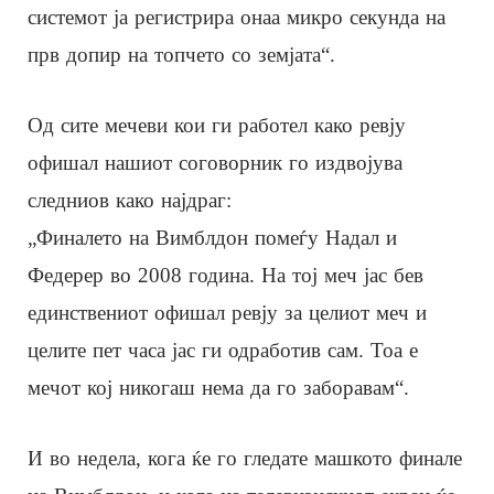
системот ја регистрира онаа микро секунда на
прв допир на топчето со земјата“.
Од сите мечеви кои ги работел како ревју
офишал нашиот соговорник го издвојува
следниов како најдраг:
„Финалето на Вимблдон помеѓу Надал и
Федерер во 2008 година. На тој меч јас бев
единствениот офишал ревју за целиот меч и
целите пет часа јас ги одработив сам. Тоа е
мечот кој никогаш нема да го заборавам“.
И во недела, кога ќе го гледате машкото финале