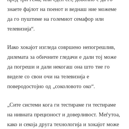
знаете фајлот на поенот и веднаш ние можеме
да го пуштиме на големиот семафор или
телевизија“.
Иако хокајот изгледа совршено непогрешлив,
дилемата за обичните гледачи е дали тој може
да погреши и дали некогаш она што тие го
виделе со свои очи на телевизија е
поверодостојно од „соколовото око“.
„Сите системи кога ги тестираме ги тестираме
на нивната прецизност и доверливост. Меѓутоа,
како и секоја друга технологија и хокајот може