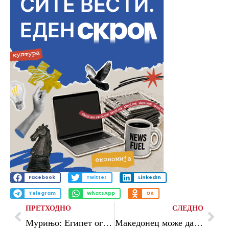
Facebook
Twitter
LinkedIn
Telegram
WhatsApp
OK
ПРЕТХОДНО
СЛЕДНО
Мурињо: Египет ограбен сред бел ден
Македонец може да го реши победникот на Вимблдон