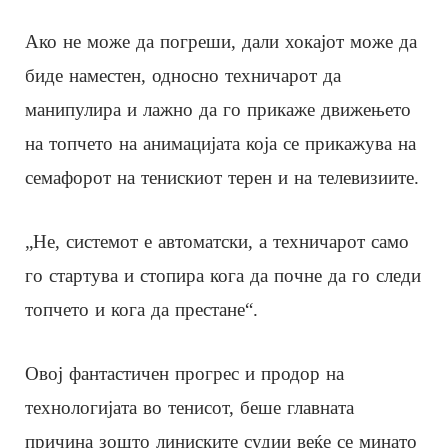
Ако не може да погреши, дали хокајот може да
биде наместен, односно техничарот да
манипулира и лажно да го прикаже движењето
на топчето на анимацијата која се прикажува на
семафорот на тенискиот терен и на телевизиите.
„Не, системот е автоматски, а техничарот само
го стартува и стопира кога да почне да го следи
топчето и кога да престане“.
Овој фантастичен прогрес и продор на
технологијата во тенисот, беше главната
причина зошто линиските судии веќе се минато