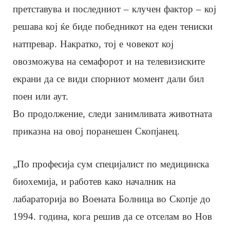
претставува и последниот – клучен фактор – кој
решава кој ќе биде победникот на еден тениски
натпревар. Накратко, тој е човекот кој
овозможува на семафорот и на телевизиските
екрани да се види спорниот момент дали бил
поен или аут.
Во продолжение, следи занимливата животната
приказна на овој поранешен Скопјанец.
„По професија сум специјалист по медицинска
биохемија, и работев како началник на
лабараторија во Воената Болница во Скопје до
1994. година, кога решив да се отселам во Нов