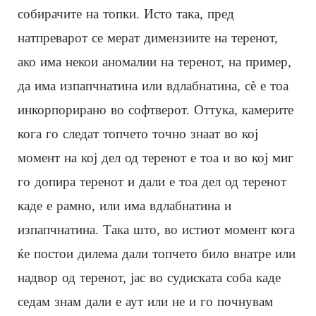
собирачите на топки. Исто така, пред
натпреварот се мерат димензиите на теренот,
ако има некои аномалии на теренот, на пример,
да има изпапчнатина или вдлабнатина, сè е тоа
инкорпорирано во софтверот. Оттука, камерите
кога го следат топчето точно знаат во кој
момент на кој дел од теренот е тоа и во кој миг
го допира теренот и дали е тоа дел од теренот
каде е рамно, или има вдлабнатина и
изпапчнатина. Така што, во истиот момент кога
ќе постои дилема дали топчето било внатре или
надвор од теренот, јас во судиската соба каде
седам знам дали е аут или не и го почнувам