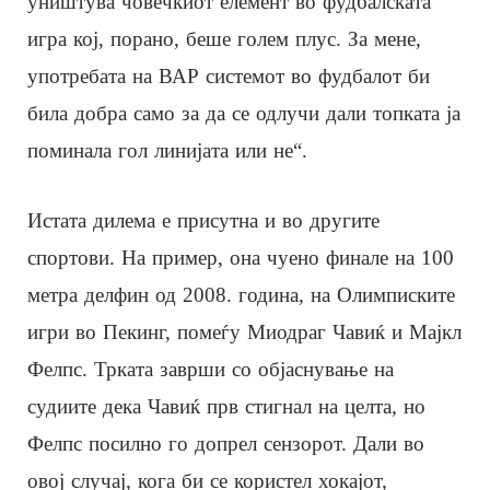
уништува човечкиот елемент во фудбалската
игра кој, порано, беше голем плус. За мене,
употребата на ВАР системот во фудбалот би
била добра само за да се одлучи дали топката ја
поминала гол линијата или не“.
Истата дилема е присутна и во другите
спортови. На пример, она чуено финале на 100
метра делфин од 2008. година, на Олимписките
игри во Пекинг, помеѓу Миодраг Чавиќ и Мајкл
Фелпс. Трката заврши со објаснување на
судиите дека Чавиќ прв стигнал на целта, но
Фелпс посилно го допрел сензорот. Дали во
овој случај, кога би се користел хокајот,