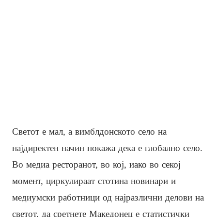
Светот е мал, а вимблдонското село на
најдиректен начин покажа дека е глобално село.
Во медиа ресторанот, во кој, иако во секој
момент, циркулираат стотина новинари и
медиумски работници од најразлични делови на
светот, да сретнете Македонец е статистички