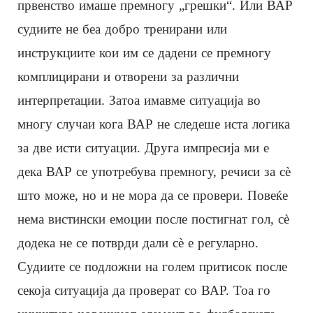
првенство имаше премногу „грешки“. Или ВАР
судиите не беа добро тренирани или
инструкциите кои им се дадени се премногу
комплицирани и отворени за различни
интерпретации. Затоа имавме ситуација во
многу случаи кога ВАР не следеше иста логика
за две исти ситуации. Друга импресија ми е
дека ВАР се употребува премногу, речиси за сè
што може, но и не мора да се провери. Повеќе
нема вистински емоции после постигнат гол, сè
додека не се потврди дали сè е регуларно.
Судиите се подложни на голем притисок после
секоја ситуација да проверат со ВАР. Тоа го