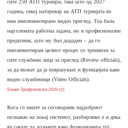
сите 250 ATП турнири, така што од 2027
година, секој натпревар на ATП турнејата ќе
има имплементирано видео преглед. Тоа била
најголемата работна задача, но и професионален
предизвик, што му бил додаден – да го
имплементирам целиот процес со тренинзи за
сите службени лица за преглед (Review officials),
за да можат да ја извршуваат и функцијата како
видео службеници (Video Officials).
Блаже-Трифуновски-2026 (2)
Кога го имате за соговорник најдобриот
познавач на хокај системот, разбирливо е и дека
ќе сакате да дознаете како функционира тој.