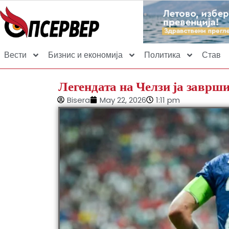
Вести
Бизнис и економија
Политика
Став
Легендата на Челзи ја заврш
Bisera
May 22, 2026
1:11 pm