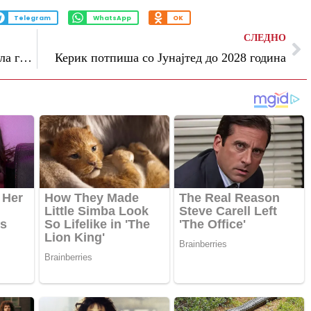
Telegram
WhatsApp
OK
СЛЕДНО
Манчестер Сити потврди дека Гвардиола го напупта клубот
Керик потпиша со Јунајтед до 2028 година