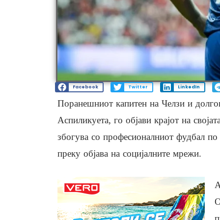
Facebook
Twitter
LinkedIn
Поранешниот капитен на Челзи и долго
Аспиликуета, го објави крајот на своја
збогува со професионалниот фудбал по 2
преку објава на социјалните мрежи.
А
О
п