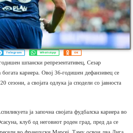
Telegram
WhatsApp
OK
годишен шпански репрезентативец, Сезар
та богата кариера. Овој 36-годишен дефанзивец се
0 сезони, а својата одлука ја сподели со јавноста
спиликуета ја започна својата фудбалска кариера во
сасуна, клуб од неговиот роден град, пред да се
ресели во француски Марсеј. Таму освои два Лига