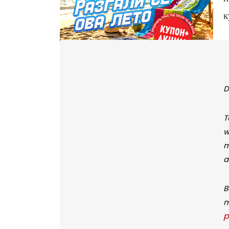
к
D
T
w
m
a
B
m
p