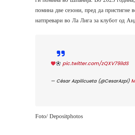
помина две сезони, пред да пристигне в
натпревари во Ла Лига за клубот од Анд
pic.twitter.com/zQXV79ildS
M
— César Azpilicueta (@CesarAzpi)
Foto/ Depositphotos