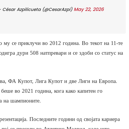
May 22, 2026
 César Azpilicueta (@CesarAzpi)
го му се приклучи во 2012 година. Во текот на 11-те
дигра дури 508 натпревари и се здоби со статус на
тва, ФА Купот, Лига Купот и две Лиги на Европа.
беше во 2021 година, кога како капитен го
а на шампионите.
езентација. Последните години од својата кариера
 тој се пресели во Атлетико Мадрид, каде што