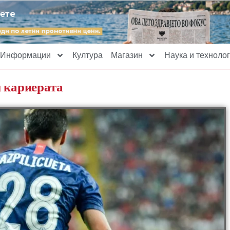
Информации
Култура
Магазин
Наука и технолог
и кариерата