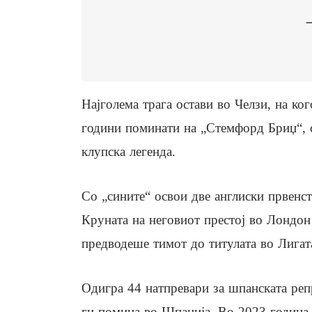
—
Најголема трага остави во Челзи, на ко
години поминати на „Стемфорд Бриџ“, о
клупска легенда.
Со „сините“ освои две англиски првенс
Круната на неговиот престој во Лондон 
предводеше тимот до титулата во Лигат
Одигра 44 натпревари за шпанската репр
ги помина во Шпанија. Во 2023 година,