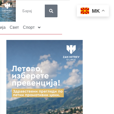
MK
ија
Свет
Спорт