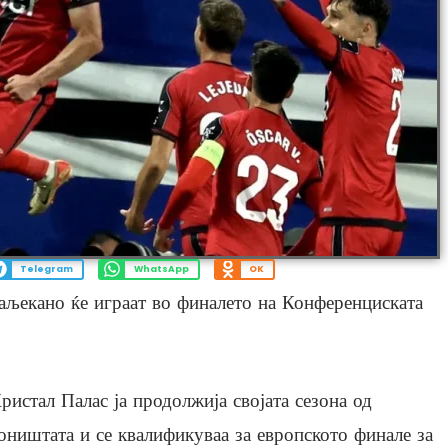
Telegram
WhatsApp
OK
аљекано ќе играат во финалето на Конференциската
ристал Палас ја продолжија својата сезона од
оништата и се квалификуваа за европското финале за