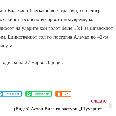
ајо Ваљекано блескаше во Стразбур, го надигра
омаќинот, особено во првото полувреме, кога
дносот на ударите кон голот беше 13:1 за шпанскиот
им. Единствениот гол го постигна Алемао во 42-та
инута.
 одигра на 27 мај во Лајпциг.
Telegram
WhatsApp
OK
СЛЕДНО
(Видео) Астон Вила ги растури „Шумарите“, Брага со играч помалку не издржа против Фрајбург