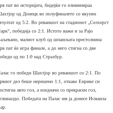
рв пат во историјата, бидејќи го елиминираа
ахтјор од Донецк во полуфиналето со вкупен
езултат од 5:2. Во реваншот на стадионот „Селхерст
арк“, победија со 2:1. Истото важи и за Рајо
аљекано, малиот клуб од шпанската престолнина
рв пат ќе игра финале, а до него стигна со две
обеди од по 1:0 над Стразбур.
алас го победи Шахтјор во реваншот со 2:1. По
рвиот дел беше нерешено 1:1, откако Енрике си
остигна авто гол, а изедначи со прекрасен гол,
гвиналдо. Победата на Палас им ја донесе Исмаила
ар.