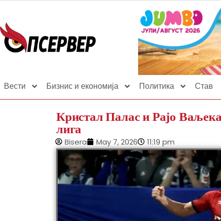
Вести
Бизнис и економија
Политика
Став
Кристал Палас и Рајо Ваљек
лига
Bisera
May 7, 2026
11:19 pm