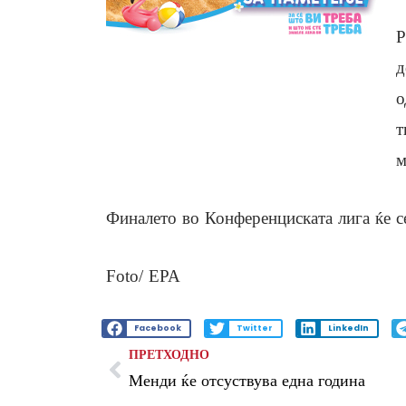
Р
д
о
т
м
Финалето во Конференциската лига ќе се
Foto/ EPA
Facebook
Twitter
LinkedIn
ПРЕТХОДНО
Менди ќе отсуствува една година