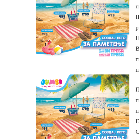
п
Ш
р
П
В
п
п
П
п
п
Е
С