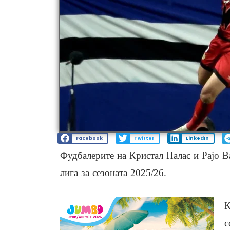
Facebook
Twitter
LinkedIn
Фудбалерите на Кристал Палас и Рајо В
лига за сезоната 2025/26.
К
с