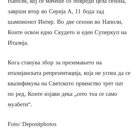
Наполи, кој се мачеше со повреди цела сезона,
заврши втор во Серија А, 11 бода зад
шампионот Интер. Во две сезони во Наполи,
Конте освои едно Скудето и еден Суперкуп на
Италија.
Кога станува збор за преземањето на
италијанската репрезентација, која не успеа да се
квалификува на Светското првенство трет пат
по ред, Конте изјави дека „сето тоа се само
муабети“.
Foto/ Depositphotos