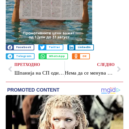
Facebook
Twitter
LinkedIn
Telegram
WhatsApp
OK
ПРЕТХОДНО
СЛЕДНО
Шпанија на СП оди без играч(и) на Реал Мадрид
Нема да се менува квалификацискиот систем за ЕП во 2028