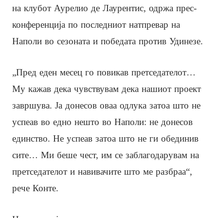
на клубот Аурелио де Лаурентис, одржа прес-
конференција по последниот натпревар на
Наполи во сезоната и победата против Удинезе.
„Пред еден месец го повикав претседателот…
Му кажав дека чувствувам дека нашиот проект
завршува. Ја донесов оваа одлука затоа што не
успеав во едно нешто во Наполи: не донесов
единство. Не успеав затоа што не ги обединив
сите… Ми беше чест, им се заблагодарувам на
претседателот и навивачите што ме разбраа“,
рече Конте.