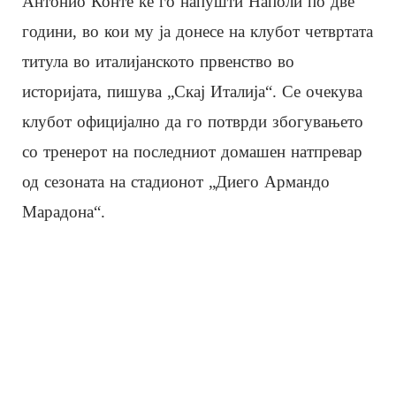
Антонио Конте ќе го напушти Наполи по две
години, во кои му ја донесе на клубот четвртата
титула во италијанското првенство во
историјата, пишува „Скај Италија“. Се очекува
клубот официјално да го потврди збогувањето
со тренерот на последниот домашен натпревар
од сезоната на стадионот „Диего Армандо
Марадона“.