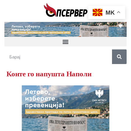
MK
Конте го напушта Наполи