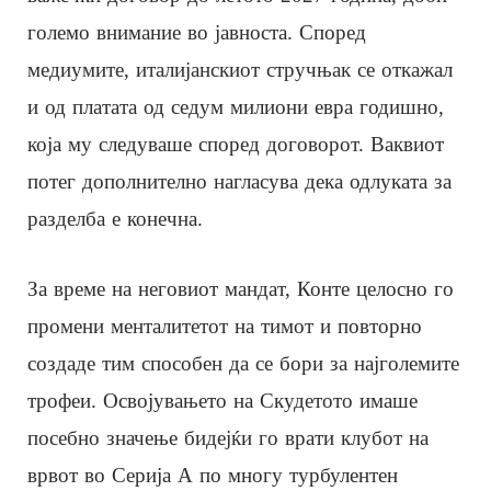
големо внимание во јавноста. Според
медиумите, италијанскиот стручњак се откажал
и од платата од седум милиони евра годишно,
која му следуваше според договорот. Ваквиот
потег дополнително нагласува дека одлуката за
разделба е конечна.
За време на неговиот мандат, Конте целосно го
промени менталитетот на тимот и повторно
создаде тим способен да се бори за најголемите
трофеи. Освојувањето на Скудетото имаше
посебно значење бидејќи го врати клубот на
врвот во Серија А по многу турбулентен