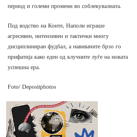
период и големи промени во соблекувалната.
Под водство на Конте, Наполи играше
агресивен, интензивен и тактички многу
дисциплиниран фудбал, а навивачите брзо го
прифатија како еден од клучните луѓе на новата
успешна ера.
Foto/ Depositphotos