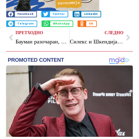
Facebook
Twitter
LinkedIn
Telegram
WhatsApp
OK
ПРЕТХОДНО
СЛЕДНО
Бауман разочаран, Нојер ќе брани на СП
Силекс и Шкендија утре ќе се борат за трофејот во Купот