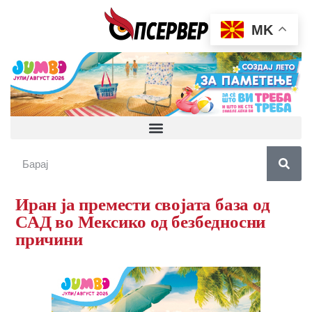
MK
Иран ја премести својата база од
САД во Мексико од безбедносни
причини