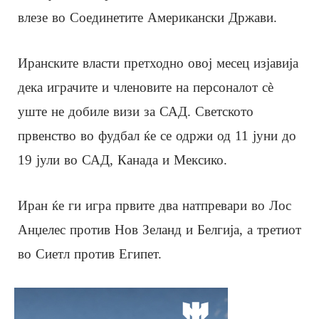
влезе во Соединетите Американски Држави.
Иранските власти претходно овој месец изјавија
дека играчите и членовите на персоналот сè
уште не добиле визи за САД. Светското
првенство во фудбал ќе се одржи од 11 јуни до
19 јули во САД, Канада и Мексико.
Иран ќе ги игра првите два натпревари во Лос
Анџелес против Нов Зеланд и Белгија, а третиот
во Сиетл против Египет.