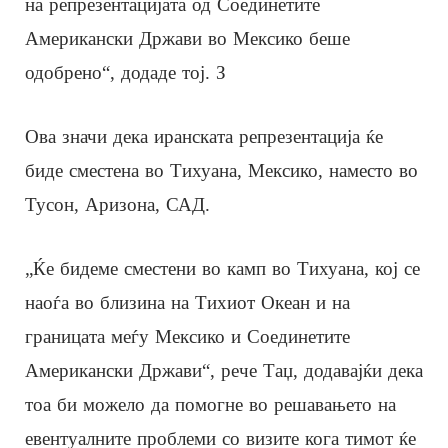
на репрезентацијата од Соединетите
Американски Држави во Мексико беше
одобрено“, додаде тој. З
Ова значи дека иранската репрезентација ќе
биде сместена во Тихуана, Мексико, наместо во
Тусон, Аризона, САД.
„Ќе бидеме сместени во камп во Тихуана, кој се
наоѓа во близина на Тихиот Океан и на
границата меѓу Мексико и Соединетите
Американски Држави“, рече Таџ, додавајќи дека
тоа би можело да помогне во решавањето на
евентуалните проблеми со визите кога тимот ќе