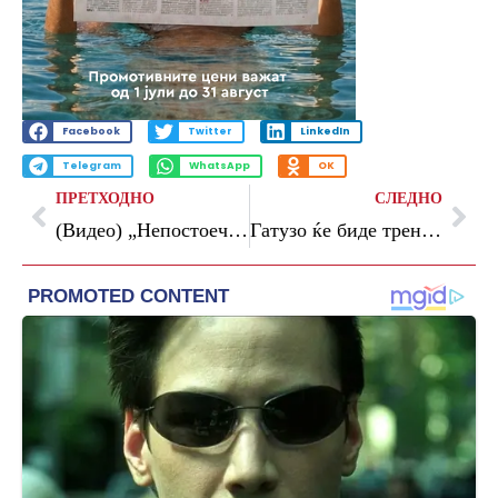
Facebook
Twitter
LinkedIn
Telegram
WhatsApp
OK
ПРЕТХОДНО
СЛЕДНО
(Видео) „Непостоечкиот пенал во претпоследното коло му овозможи на Селтик да ја освои титулата“
Гатузо ќе биде тренер на Лацио?