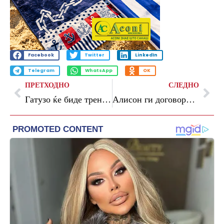
Facebook
Twitter
LinkedIn
Telegram
WhatsApp
OK
ПРЕТХОДНО
СЛЕДНО
Гатузо ќе биде тренер на Лацио?
Алисон ги договори личните услови, Ливерпул ја одреди цената