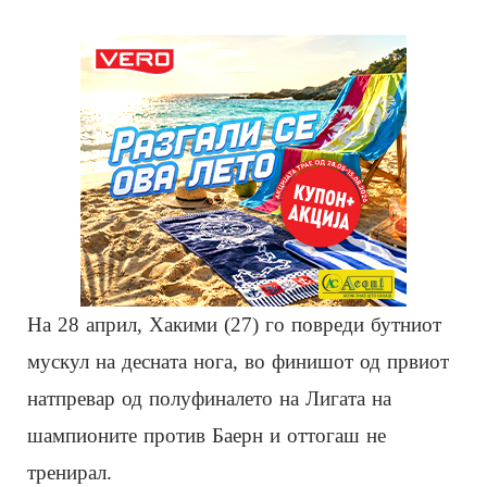
На 28 април, Хакими (27) го повреди бутниот
мускул на десната нога, во финишот од првиот
натпревар од полуфиналето на Лигата на
шампионите против Баерн и оттогаш не
тренирал.