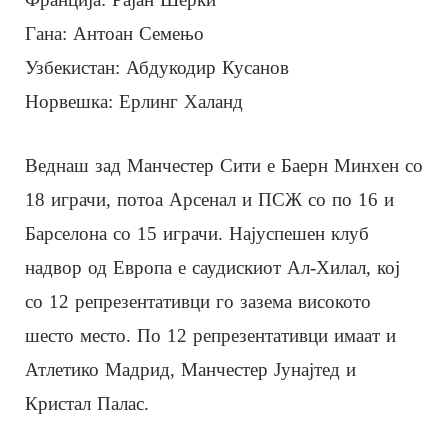
Гана: Антоан Семењо
Узбекистан: Абдукодир Кусанов
Норвешка: Ерлинг Халанд
Веднаш зад Манчестер Сити е Баерн Минхен со
18 играчи, потоа Арсенал и ПСЖ со по 16 и
Барселона со 15 играчи. Најуспешен клуб
надвор од Европа е саудискиот Ал-Хилал, кој
со 12 репрезентативци го зазема високото
шесто место. По 12 репрезентативци имаат и
Атлетико Мадрид, Манчестер Јунајтед и
Кристал Палас.