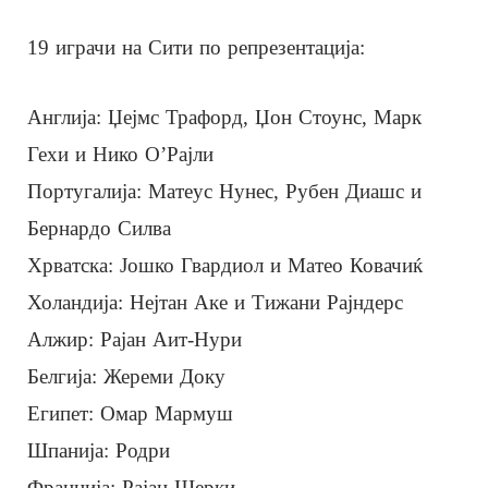
19 играчи на Сити по репрезентација:
Англија: Џејмс Трафорд, Џон Стоунс, Марк
Гехи и Нико О’Рајли
Португалија: Матеус Нунес, Рубен Диашс и
Бернардо Силва
Хрватска: Јошко Гвардиол и Матео Ковачиќ
Холандија: Нејтан Аке и Тижани Рајндерс
Алжир: Рајан Аит-Нури
Белгија: Жереми Доку
Египет: Омар Мармуш
Шпанија: Родри
Франција: Рајан Шерки