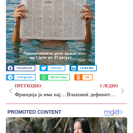
Facebook
Twitter
LinkedIn
Telegram
WhatsApp
OK
ПРЕТХОДНО
СЛЕДНО
Франција ја има најскапата репрезентација на Мундијалот
Влаховиќ дефинитивно заминува од Јувентус