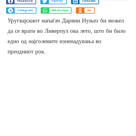
Facebook
Twitter
LinkedIn
Telegram
WhatsApp
OK
Уругвајскиот напаѓач Дарвин Нуњез би можел
да се врати во Ливерпул ова лето, што би било
едно од најголемите изненадувања во
преодниот рок.