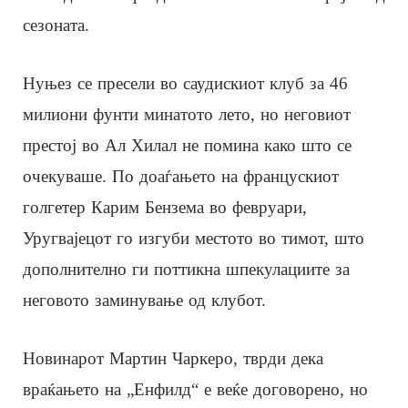
сезоната.
Нуњез се пресели во саудискиот клуб за 46
милиони фунти минатото лето, но неговиот
престој во Ал Хилал не помина како што се
очекуваше. По доаѓањето на францускиот
голгетер Карим Бензема во февруари,
Уругвајецот го изгуби местото во тимот, што
дополнително ги поттикна шпекулациите за
неговото заминување од клубот.
Новинарот Мартин Чаркеро, тврди дека
враќањето на „Енфилд“ е веќе договорено, но