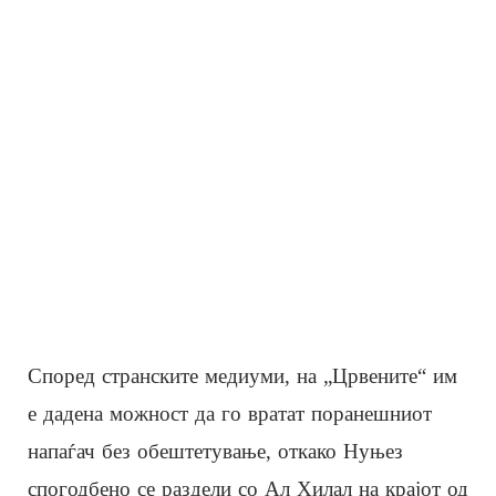
Според странските медиуми, на „Црвените“ им
е дадена можност да го вратат поранешниот
напаѓач без обештетување, откако Нуњез
спогодбено се раздели со Ал Хилал на крајот од