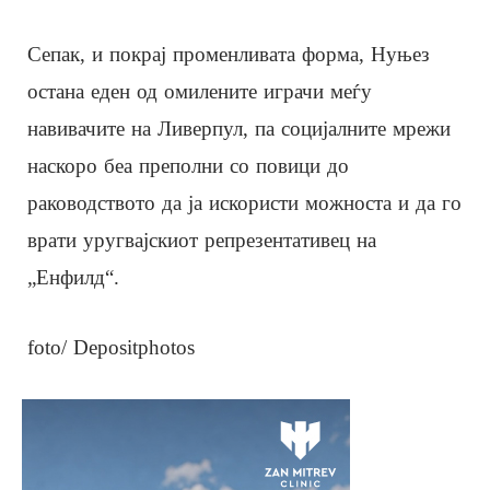
Сепак, и покрај променливата форма, Нуњез
остана еден од омилените играчи меѓу
навивачите на Ливерпул, па социјалните мрежи
наскоро беа преполни со повици до
раководството да ја искористи можноста и да го
врати уругвајскиот репрезентативец на
„Енфилд“.
foto/ Depositphotos