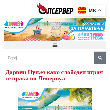
MK
Дарвин Нуњез како слободен играч
се враќа во Ливерпул