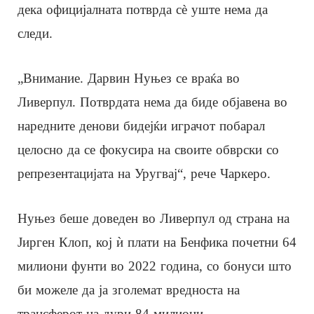
дека официјалната потврда сè уште нема да
следи.
„Внимание. Дарвин Нуњез се враќа во
Ливерпул. Потврдата нема да биде објавена во
наредните денови бидејќи играчот побарал
целосно да се фокусира на своите обврски со
репрезентацијата на Уругвај“, рече Чаркеро.
Нуњез беше доведен во Ливерпул од страна на
Јирген Клоп, кој ѝ плати на Бенфика почетни 64
милиони фунти во 2022 година, со бонуси што
би можеле да ја зголемат вредноста на
трансферот на дури 84 милиони.