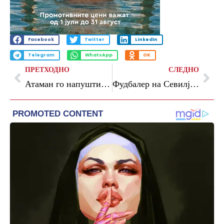
Facebook
Twitter
LinkedIn
Telegram
WhatsApp
OK
ПРЕТХОДНО
СЛЕДНО
Атаман го напушти Панатинаикос
Фудбалер на Севилја осуден на осим ипол години затвор