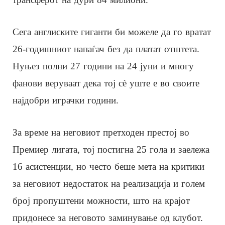
Сега англиските гиганти би можеле да го вратат
26-годишниот напаѓач без да платат отштета.
Нуњез полни 27 години на 24 јуни и многу
фанови веруваат дека тој сè уште е во своите
најдобри играчки години.
За време на неговиот претходен престој во
Премиер лигата, тој постигна 25 гола и заележа
16 асистенции, но често беше мета на критики
за неговиот недостаток на реализација и голем
број пропуштени можности, што на крајот
придонесе за неговото заминување од клубот.