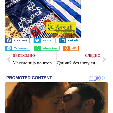
Facebook
Twitter
LinkedIn
Telegram
WhatsApp
OK
ПРЕТХОДНО
СЛЕДНО
Македонија во вториот шешир за Мундијалот во Германија
Дончиќ без ниту еден глас за првото место во МВП трката