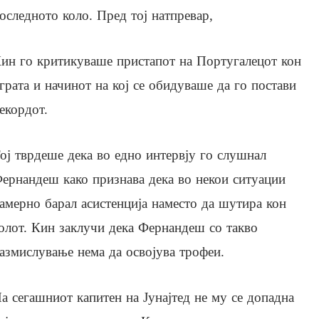
оследното коло. Пред тој натпревар,
ин го критикуваше пристапот на Португалецот кон
грата и начинот на кој се обидуваше да го постави
екордот.
ој тврдеше дека во едно интервју го слушнал
ернандеш како признава дека во некои ситуации
амерно барал асистенција наместо да шутира кон
олот. Кин заклучи дека Фернандеш со такво
азмислување нема да освојува трофеи.
а сегашниот капитен на Јунајтед не му се допадна