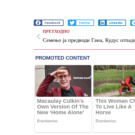
Facebook
Twitter
LinkedIn
ПРЕТХОДНО
Семењо ја предводи Гана, Кудус отпад