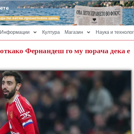
Информации
Култура
Магазин
Наука и технолог
 откако Фернандеш го му порача дека е