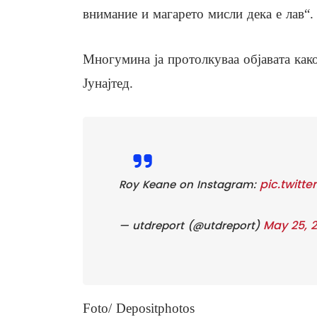
внимание и магарето мисли дека е лав“.
Многумина ја протолкуваа објавата как
Јунајтед.
pic.twitt
Roy Keane on Instagram:
May 25, 
— utdreport (@utdreport)
Foto/ Depositphotos