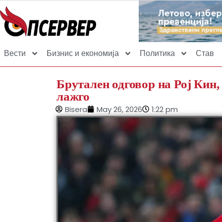
Вести
Бизнис и економија
Политика
Став
Брутален одговор на Рој Кин,
лажго
Bisera
May 26, 2026
1:22 pm