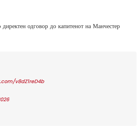
о директен одговор до капитенот на Манчестер
er.com/v8dZ1reD4b
2026