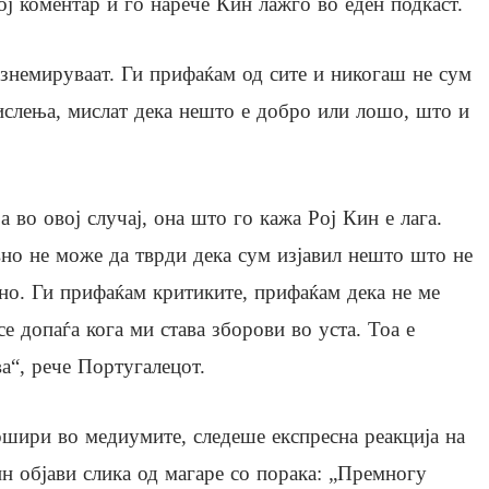
ој коментар и го нарече Кин лажго во еден подкаст.
ознемируваат. Ги прифаќам од сите и никогаш не сум
ислења, мислат дека нешто е добро или лошо, што и
а во овој случај, она што го кажа Рој Кин е лага.
вно не може да тврди дека сум изјавил нешто што не
но. Ги прифаќам критиките, прифаќам дека не ме
се допаѓа кога ми става зборови во уста. Тоа е
а“, рече Португалецот.
шири во медиумите, следеше експресна реакција на
н објави слика од магаре со порака: „Премногу