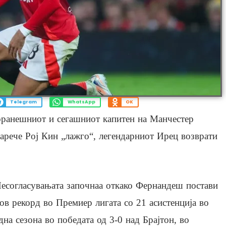
Telegram
WhatsApp
OK
оранешниот и сегашниот капитен на Манчестер
арече Рој Кин „лажго“, легендарниот Ирец возврати
есогласувањата започнаа откако Фернандеш постави
ов рекорд во Премиер лигата со 21 асистенција во
дна сезона во победата од 3-0 над Брајтон, во