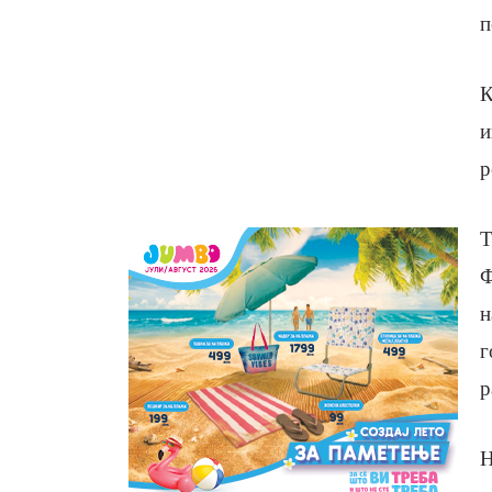
п
К
и
р
Т
Ф
н
г
р
Н