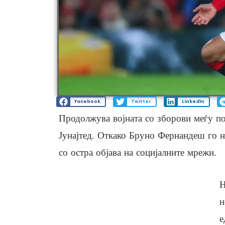
Facebook
Twitter
LinkedIn
Продолжува војната со зборови меѓу п
Јунајтед. Откако Бруно Фернандеш го н
со остра објава на социјалните мрежи.
Н
н
е