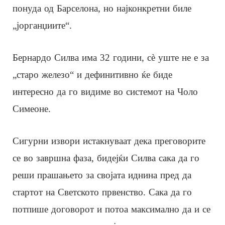
понуда од Барселона, но најконкретни биле
„јорганџиите“.
Бернардо Силва има 32 години, сè уште не е за
„старо железо“ и дефинитивно ќе биде
интересно да го видиме во системот на Чоло
Симеоне.
Сигурни извори истакнуваат дека преговорите
се во завршна фаза, бидејќи Силва сака да го
реши прашањето за својата иднина пред да
стартот на Светското првенство. Сака да го
потпише договорот и потоа максимално да и се