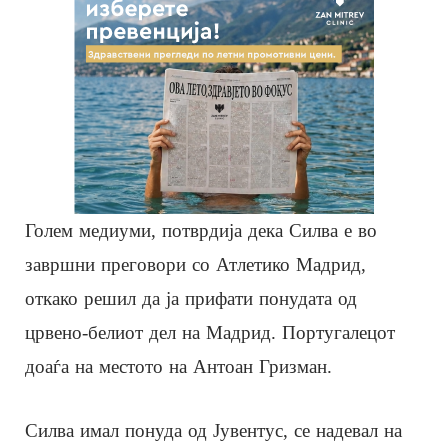
Голем медиуми, потврдија дека Силва е во
завршни преговори со Атлетико Мадрид,
откако решил да ја прифати понудата од
црвено-белиот дел на Мадрид. Португалецот
доаѓа на местото на Антоан Гризман.
Силва имал понуда од Јувентус, се надевал на