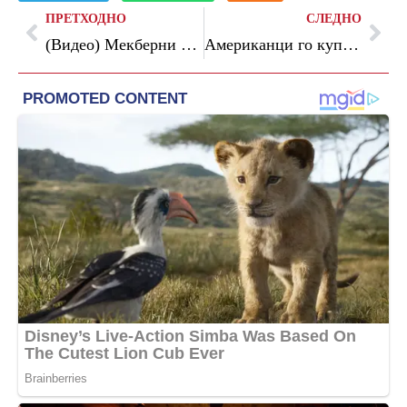
ПРЕТХОДНО
СЛЕДНО
(Видео) Мекберни го врати Хал во Премиер лигата
Американци го купуваат Наполи за две милијарди евра