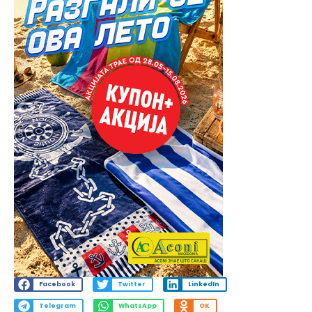
Facebook
Twitter
LinkedIn
Telegram
WhatsApp
OK