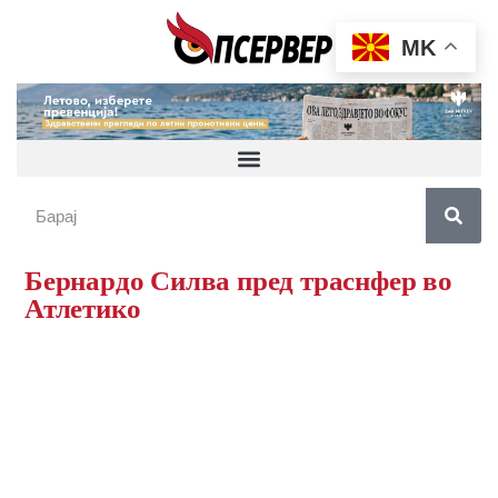
MK
Бернардо Силва пред траснфер во
Атлетико