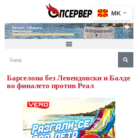
MK
Барселона без Левендовски и Балде
во финалето против Реал