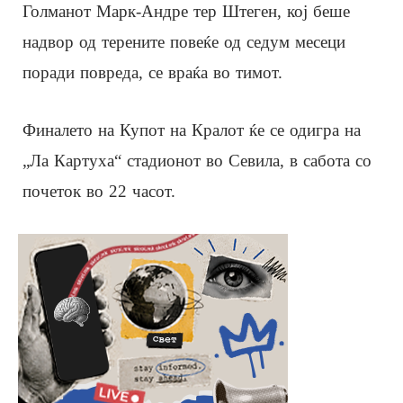
Голманот Марк-Андре тер Штеген, кој беше
надвор од терените повеќе од седум месеци
поради повреда, се враќа во тимот.
Финалето на Купот на Кралот ќе се одигра на
„Ла Картуха“ стадионот во Севила, в сабота со
почеток во 22 часот.