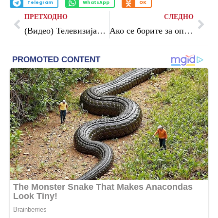
Telegram
WhatsApp
OK
ПРЕТХОДНО
СЛЕДНО
(Видео) Телевизијата на Реал пред финалето со Барселона „удри“ по судијата Бенгоечеа
Ако се борите за опстанок во Примера не ви треба Дарвин Мачис