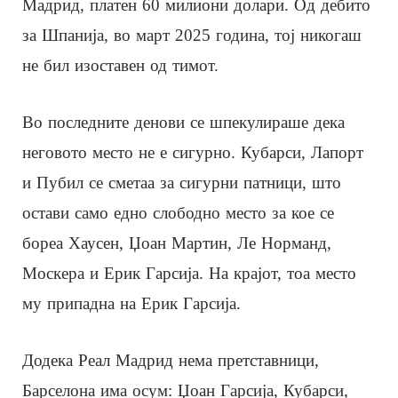
Мадрид, платен 60 милиони долари. Од дебито
за Шпанија, во март 2025 година, тој никогаш
не бил изоставен од тимот.
Во последните денови се шпекулираше дека
неговото место не е сигурно. Кубарси, Лапорт
и Пубил се сметаа за сигурни патници, што
остави само едно слободно место за кое се
бореа Хаусен, Џоан Мартин, Ле Норманд,
Москера и Ерик Гарсија. На крајот, тоа место
му припадна на Ерик Гарсија.
Додека Реал Мадрид нема претставници,
Барселона има осум: Џоан Гарсија, Кубарси,