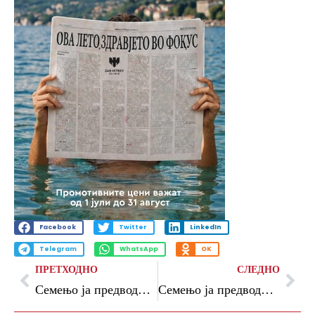
Facebook
Twitter
LinkedIn
Telegram
WhatsApp
OK
ПРЕТХОДНО
СЛЕДНО
Семењо ја предводи Гана, отпадна Кудус
Семењо ја предводи Гана, Кудус отпадна