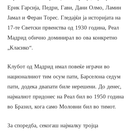
Ерик Гарсија, Педри, Гави, Дани Олмо, Ламин
Јамал и Феран Торес. Гледајќи ја историјата на
17-те Светски првенства од 1930 година, Реал
Мадрид обично доминирал во ова конкретно
„Класико“.
Клубот од Мадрид имал повеќе играчи во
националниот тим осум пати, Барселона седум
пати, додека двапати биле нерешени. До денес,
најмалиот придонес на Реал бил во 1950 година
во Бразил, кога само Моловни бил во тимот.
За споредба, секогаш најмалку тројца