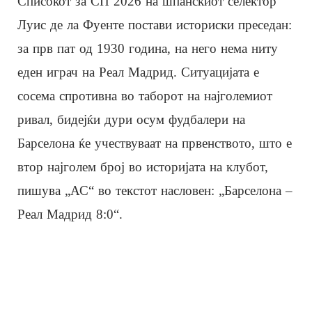
Списокот за СП 2026 на шпанскиот селектор
Луис де ла Фуенте постави историски преседан:
за прв пат од 1930 година, на него нема ниту
еден играч на Реал Мадрид. Ситуацијата е
сосема спротивна во таборот на најголемиот
ривал, бидејќи дури осум фудбалери на
Барселона ќе учествуваат на првенството, што е
втор најголем број во историјата на клубот,
пишува „АС“ во текстот насловен: „Барселона –
Реал Мадрид 8:0“.