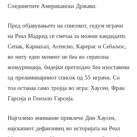
Соединетите Американски Држави.
Пред објавувањето на списокот, седум играчи
на Реал Мадрид се сметаа за можни кандидати.
Сепак, Карвахал, Асенсио, Карерас и Себаљос,
во ниту еден момент не беа во сериозна
конкуренција, бидејќи претходно беа изоставени
од прелиминарниот список од 55 играчи. Со
тоа останаа само тројца во игра: Хаусен, Фран
Гарсија и Гонзало Гарсија.
Најголемо внимание привлече Дин Хаусен,
најскапиот дефанзивец во историјата на Реал