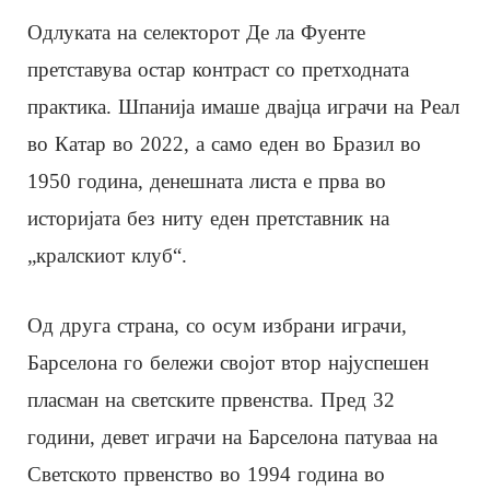
Одлуката на селекторот Де ла Фуенте
претставува остар контраст со претходната
практика. Шпанија имаше двајца играчи на Реал
во Катар во 2022, а само еден во Бразил во
1950 година, денешната листа е прва во
историјата без ниту еден претставник на
„кралскиот клуб“.
Од друга страна, со осум избрани играчи,
Барселона го бележи својот втор најуспешен
пласман на светските првенства. Пред 32
години, девет играчи на Барселона патуваа на
Светското првенство во 1994 година во