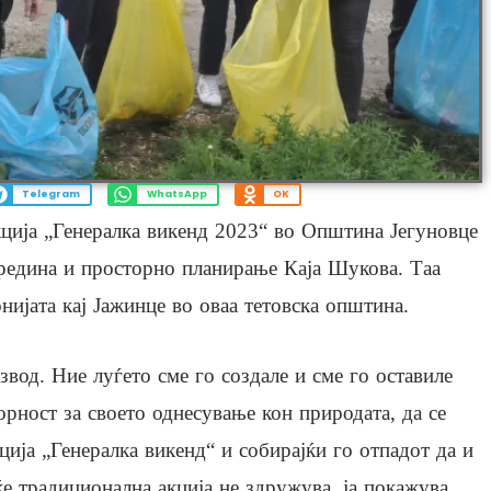
Telegram
WhatsApp
OK
кција „Генералка викенд 2023“ во Општина Јегуновце
редина и просторно планирање Каја Шукова. Таа
нијата кај Јажинце во оваа тетовска општина.
вод. Ние луѓето сме го создале и сме го оставиле
орност за своето однесување кон природата, да се
ција „Генералка викенд“ и собирајќи го отпадот да и
еќе традиционална акција не здружува, ја покажува