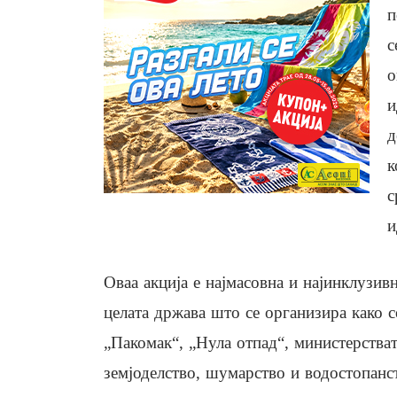
п
с
о
и
д
к
с
и
Оваа акција е најмасовна и најинклузивн
целата држава што се организира како 
„Пакомак“, „Нула отпад“, министерства
земјоделство, шумарство и водостопанс