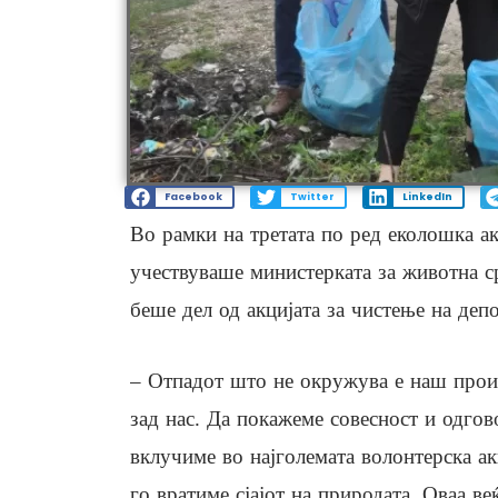
Facebook
Twitter
LinkedIn
Во рамки на третата по ред еколошка а
учествуваше министерката за животна с
беше дел од акцијата за чистење на депо
– Отпадот што не окружува е наш произ
зад нас. Да покажеме совесност и одгов
вклучиме во најголемата волонтерска ак
го вратиме сјајот на природата. Оваа в