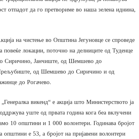
ст отпадот да го претвориме во наша зелена иднина,
кција на чистење во Општина Јегуновце се спроведе
а повеќе локации, поточно на делниците од Туденце
о Сиричино, Јанчиште, од Шемшево до
рељубиште, од Шемшево до Сиричино и од
ажинце до Рогачево.
 „Генералка викенд“ е акција што Министерството ја
оддржува уште од првата година кога беа вклучени
амо 10 општини и 1 000 волонтери. Годинава бројот
а општини е 53, а бројот на пријавени волонтери