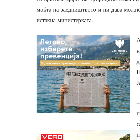
моќта на заедништвото и ни дава можно
истакна министерката.
А
н
д
П
Ј
–
п
с
н