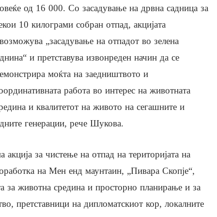
овеќе од 16 000. Со засадување на дрвна садница за
екои 10 килограми собран отпад, акцијата
возможува „засадување на отпадот во зелена
днина“ и претставува извонреден начин да се
емонстрира моќта на заедништвото и
оординативната работа во интерес на животната
редина и квалитетот на живото на сегашните и
дните генерации, рече Шукова.
а акција за чистење на отпад на територијата на
соработка на Мен енд маунтаин, „Пивара Скопје“,
та за животна средина и просторно планирање и за
тво, претставници на дипломатскиот кор, локалните