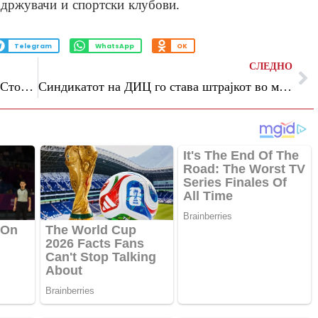
ддржувачи и спортски клубови.
Telegram
WhatsApp
OK
СЛЕДНО
Меморандум за соработка меѓу ПОЦ и Стопанска комора
Синдикатот на ДИЦ го става штрајкот во мирување