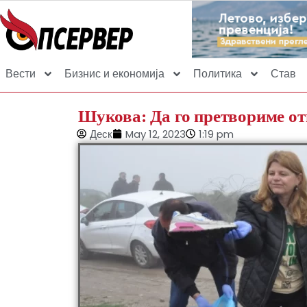
Вести
Бизнис и економија
Политика
Став
Шукова: Да го претвориме от
Деск
May 12, 2023
1:19 pm