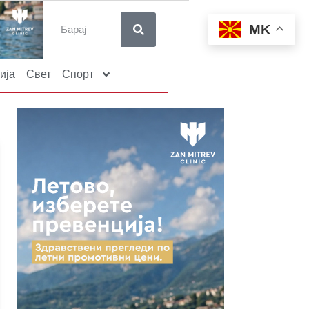
MK
ија
Свет
Спорт