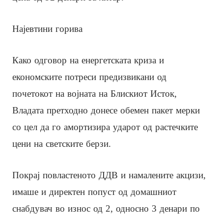
Најевтини горива
Како одговор на енергетската криза и
економските потреси предизвикани од
почетокот на војната на Блискиот Исток,
Владата претходно донесе обемен пакет мерки
со цел да го амортизира ударот од растечките
цени на светските берзи.
Покрај повластеното ДДВ и намалените акцизи,
имаше и директен попуст од домашниот
снабдувач во износ од 2, односно 3 денари по