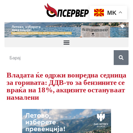
MK
Владата ќе одржи вонредна седница
за горивата: ДДВ-то за бензините се
враќа на 18%, акцизите остануваат
намалени