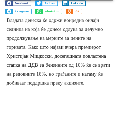
Facebook
Twitter
LinkedIn
Telegram
WhatsApp
OK
Владата денеска ќе одржи вонредна онлајн
седница на која ќе донесе одлука за делумно
продолжување на мерките за цените на
горивата. Како што најави вчера премиерот
Христијан Мицкоски, досегашната повластена
стапка на ДДВ за бензините од 10% ќе се врати
на редовните 18%, но граѓаните и натаму ќе
добиваат поддршка преку акцизите.