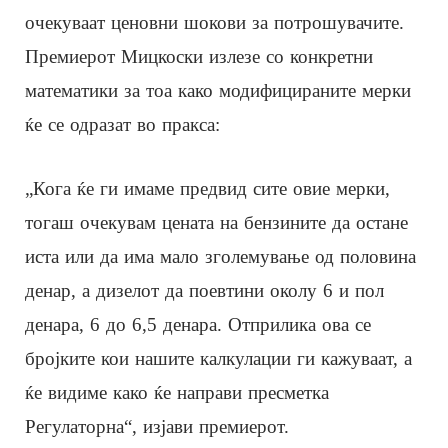
очекуваат ценовни шокови за потрошувачите.
Премиерот Мицкоски излезе со конкретни
математики за тоа како модифицираните мерки
ќе се одразат во пракса:
„Кога ќе ги имаме предвид сите овие мерки,
тогаш очекувам цената на бензините да остане
иста или да има мало зголемување од половина
денар, а дизелот да поевтини околу 6 и пол
денара, 6 до 6,5 денара. Отприлика ова се
бројките кои нашите калкулации ги кажуваат, а
ќе видиме како ќе направи пресметка
Регулаторна“, изјави премиерот.