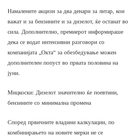
Намалените акцизи за два денари за литар, кои
важат и за бензините и за дизелот, ќе останат во
сила. Дополнително, премиерот информираше
дека се водат интензивни разговори со
компанијата „Окта“ за обезбедување можен
дополнителен попуст во првата половина на
јуни.
Мицкоски: Дизелот значително ќе поевтини,
бензините со минимална промена
Според првичните владини калкулации, по
комбинирањето на новите мерки не се