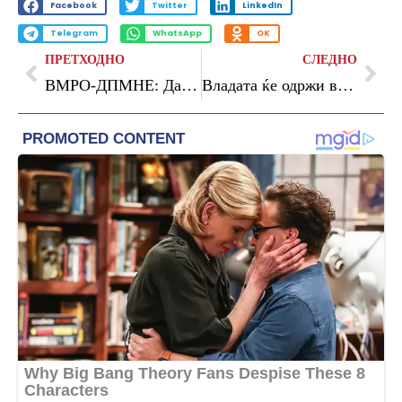
Facebook
Twitter
LinkedIn
Telegram
WhatsApp
OK
ПРЕТХОДНО
СЛЕДНО
ВМРО-ДПМНЕ: Дали Деаноски го претвора УПОЗ во клуб за лица блиски до СДС?
Владата ќе одржи вонредна седница за горивата: ДДВ-то за бензините се враќа на 18%, акцизите остануваат намалени