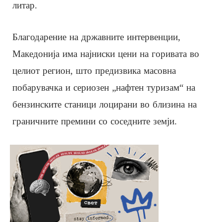
литар.
Благодарение на државните интервенции,
Македонија има најниски цени на горивата во
целиот регион, што предизвика масовна
побарувачка и сериозен „нафтен туризам“ на
бензинските станици лоцирани во близина на
граничните премини со соседните земји.