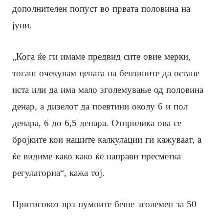
дополнителен попуст во првата половина на
јуни.
„Кога ќе ги имаме предвид сите овие мерки,
тогаш очекувам цената на бензините да остане
иста или да има мало зголемување од половина
денар, а дизелот да поевтини околу 6 и пол
денара, 6 до 6,5 денара. Отприлика ова се
бројките кои нашите калкулации ги кажуваат, а
ќе видиме како како ќе направи пресметка
регулаторна“, кажа тој.
Притисокот врз пумпите беше зголемен за 50