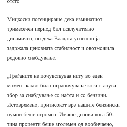
отсто
Мицкоски потенцираше дека изминатиот
тримесечен период бил исклучително
динамичен, но дека Владата успешно ја
задржала ценовната стабилност и овозможила
редовно снабдување.
„Граѓаните не почувствуваа ниту во еден
момент какво било ограничување кога станува
збор за снабдување со нафта и со бензини.
Истовремено, притисокот врз нашите бензински
пумпи беше огромен. Имаше денови кога 50-
тина проценти беше зголемен од вообичаено,