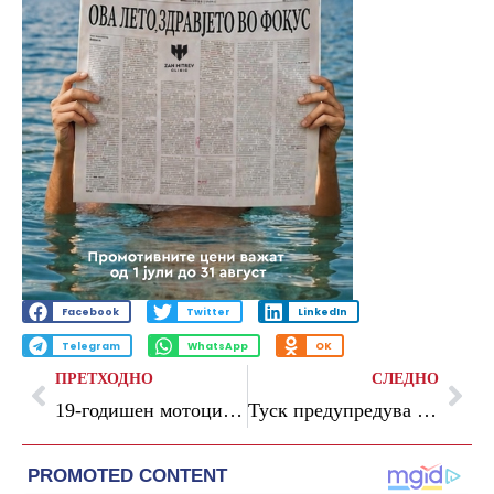
Facebook
Twitter
LinkedIn
Telegram
WhatsApp
OK
ПРЕТХОДНО
СЛЕДНО
19-годишен мотоциклист загина во тешка сообраќајна несреќа, возачот на „аудито“ лишен од слобода
Туск предупредува по заканите на Медведев: Сите во НАТО конечно треба да почнат сериозно да ги сфаќаат овие зборови