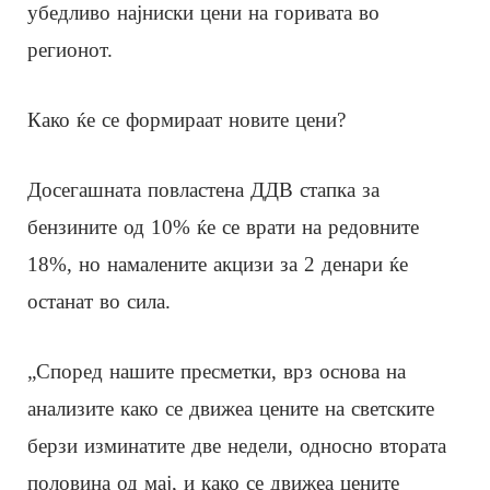
убедливо најниски цени на горивата во
регионот.
Како ќе се формираат новите цени?
Досегашната повластена ДДВ стапка за
бензините од 10% ќе се врати на редовните
18%, но намалените акцизи за 2 денари ќе
останат во сила.
„Според нашите пресметки, врз основа на
анализите како се движеа цените на светските
берзи изминатите две недели, односно втората
половина од мај, и како се движеа цените