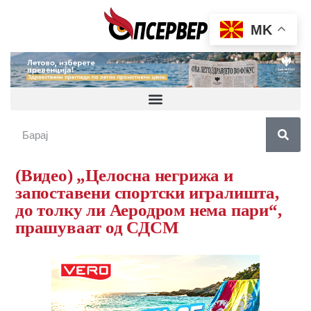
MK
(Видео) „Целосна негрижа и
запоставени спортски игралишта,
до толку ли Аеродром нема пари“,
прашуваат од СДСМ