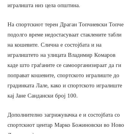
игралишта низ цела општина.
На спортскиот терен Драган Топчиевски Топче
подолго време недостасуваат стаклените табли
на кошевите. Слична е состојбата и на
игралиштето на улицата Владимир Комаров
каде што граѓаните се самоорганизираат да ги
поправат кошевите, спортското игралиште до
градинката Лале, како и спортското игралиште
кај Јане Сандански број 100.
Дополнително загрижувачка е и состојбата со
спортскиот центар Марко Божиновски во Ново