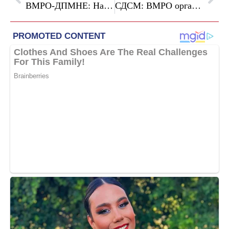
ВМРО-ДПМНЕ: Наместо осуда, Венко Филипче молчи и соработува со негаторите на Македонија
СДСМ: ВМРО организира граѓани на Македонија за митинг за поддршка на Вучиќ