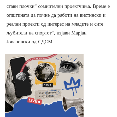
стави плочки“ сомнителни проектчиња. Време е
општината да почне да работи на вистински и
реални проекти од интерес на младите и сите
љубители на спортот“, изјави Марјан
Јовановски од СДСМ.