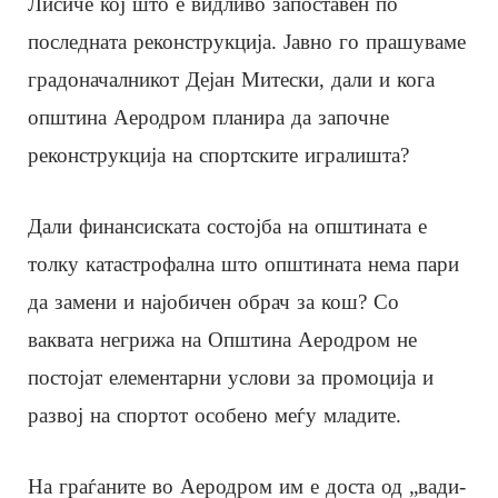
Лисиче кој што е видливо запоставен по
последната реконструкција. Јавно го прашуваме
градоначалникот Дејан Митески, дали и кога
општина Аеродром планира да започне
реконструкција на спортските игралишта?
Дали финансиската состојба на општината е
толку катастрофална што општината нема пари
да замени и најобичен обрач за кош? Со
ваквата негрижа на Општина Аеродром не
постојат елементарни услови за промоција и
развој на спортот особено меѓу младите.
На граѓаните во Аеродром им е доста од „вади-