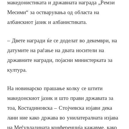
македонистиката и државната награда „Ремзи
Месими“ за остварувања од областа на
албанскиот јазик и албанистиката.
– Двете награди ќе се доделат во декември, на
датумите на раѓање на двата носители на
државните награди, појасни министерката за
култура.
На новинарско прашање колку се штити
македонскиот јазик и што прави државата за
тоа, Костадиновска – Стојчевска изјави дека
лани ние како држава во унилатералната изјава
на Меѓувладината конференција кажавме, како