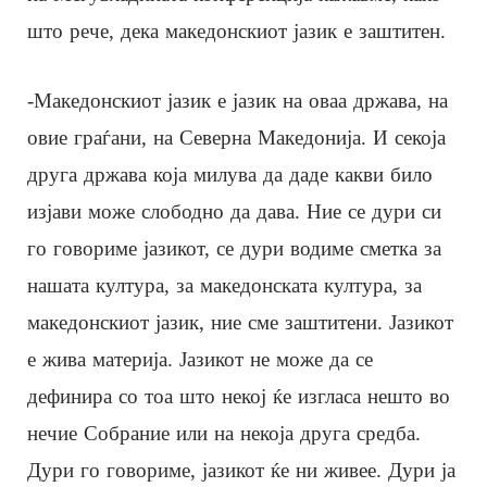
што рече, дека македонскиот јазик е заштитен.
-Македонскиот јазик е јазик на оваа држава, на
овие граѓани, на Северна Македонија. И секоја
друга држава која милува да даде какви било
изјави може слободно да дава. Ние се дури си
го говориме јазикот, се дури водиме сметка за
нашата култура, за македонската култура, за
македонскиот јазик, ние сме заштитени. Јазикот
е жива материја. Јазикот не може да се
дефинира со тоа што некој ќе изгласа нешто во
нечие Собрание или на некоја друга средба.
Дури го говориме, јазикот ќе ни живее. Дури ја