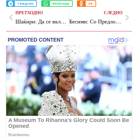
Telegram
WhatsApp
OK
ПРЕТХОДНО
СЛЕДНО
Шаќири: Да се вклучиме сите и заедно да градиме хармонична училишна средина
Бесими: Со Предлог-законот нема експропријација на нелегално изградени објекти