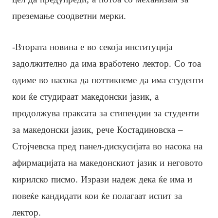
преземање соодветни мерки.
-Втората новина е во секоја институција
задолжително да има вработено лектор. Со тоа
одиме во насока да поттикнеме да има студенти
кои ќе студираат македонски јазик, а
продолжува праксата за стипендии за студенти
за македонски јазик, рече Костадиновска –
Стојчевска пред панел-дискусијата во насока на
афирмацијата на македонскиот јазик и неговото
кирилско писмо. Изрази надеж дека ќе има и
повеќе кандидати кои ќе полагаат испит за
лектор.