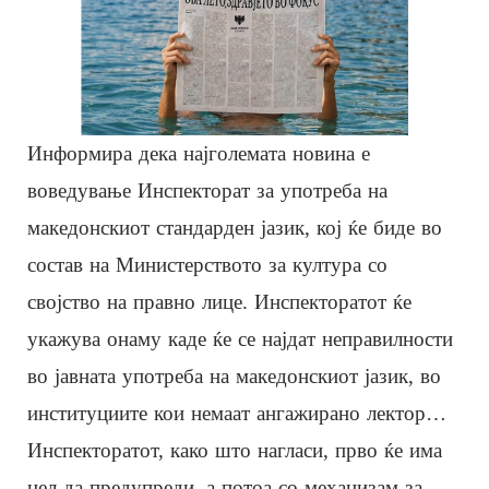
Информира дека најголемата новина е
воведување Инспекторат за употреба на
македонскиот стандарден јазик, кој ќе биде во
состав на Министерството за култура со
својство на правно лице. Инспекторатот ќе
укажува онаму каде ќе се најдат неправилности
во јавната употреба на македонскиот јазик, во
институциите кои немаат ангажирано лектор…
Инспекторатот, како што нагласи, прво ќе има
цел да предупреди, а потоа со механизам за