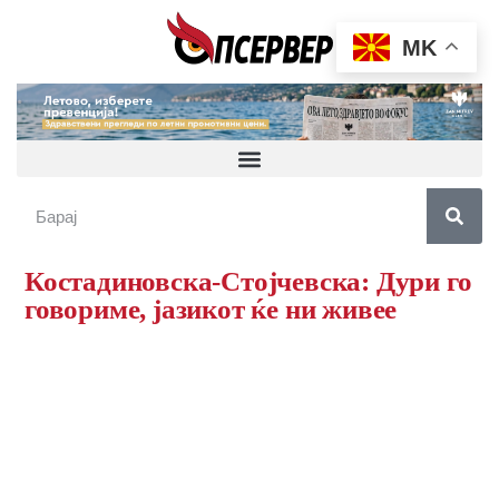
MK
Костадиновска-Стојчевска: Дури го
говориме, јазикот ќе ни живее