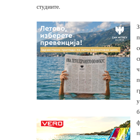
студиите.
З
п
с
с
ч
п
г
у
б
ф
п