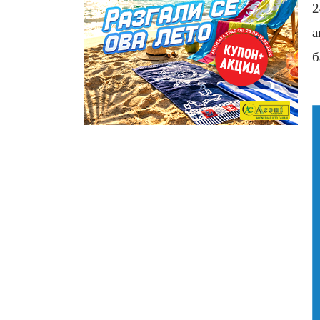
2
а
б