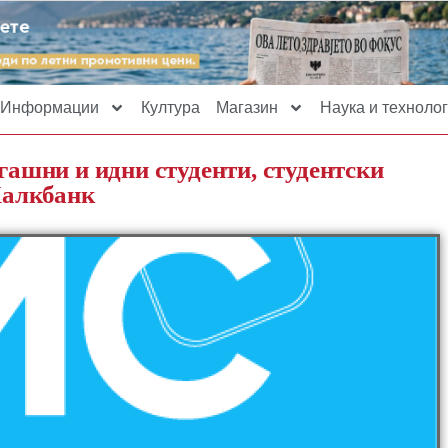
Информации
Култура
Магазин
Наука и технолог
егашни и идни студенти, студентски
Халкбанк