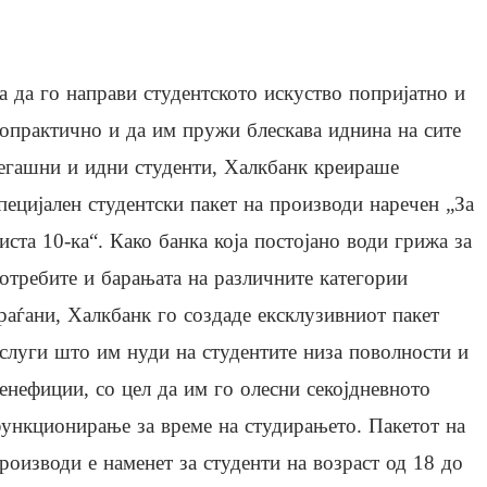
а да го направи студентското искуство попријатно и
опрактично и да им пружи блескава иднина на сите
егашни и идни студенти, Халкбанк креираше
пецијален студентски пакет на производи наречен „За
иста 10-ка“. Како банка која постојано води грижа за
отребите и барањата на различните категории
раѓани, Халкбанк го создаде ексклузивниот пакет
слуги што им нуди на студентите низа поволности и
енефиции, со цел да им го олесни секојдневното
ункционирање за време на студирањето. Пакетот на
роизводи е наменет за студенти на возраст од 18 до