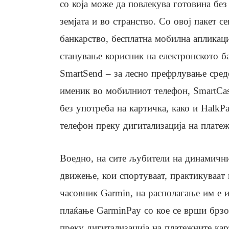
со која може да повлекува готовина без
земјата и во странство. Со овој пакет с
банкарство, бесплатна мобилна апликаци
станување корисник на електронското б
SmartSend – за лесно префрлување средс
именик во мобилниот телефон, SmartCa
без употреба на картичка, како и HalkP
телефон преку дигитализација на плате
Воедно, на сите љубители на динамичнио
движење, кои спортуваат, практикуваат
часовник Garmin, на располагање им е 
плаќање GarminPay со кое се врши брзо
преку дигитализација на платежните кар