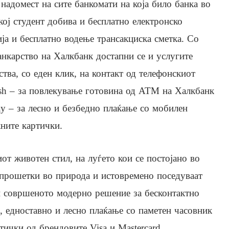
 надомест на сите банкомати на која било банка во
екој студент добива и бесплатно електронско
ја и бесплатно водење трансакциска сметка. Со
анкарство на Халкбанк достапни се и услугите
тва, со еден клик, на контакт од телефонскиот
sh – за повлекување готовина од АТМ на Халкбанк
ay – за лесно и безбедно плаќање со мобилен
жните картички.
т животен стил, на луѓето кои се постојано во
 прошетки во природа и истовремено поседуваат
и совршеното модерно решение за бесконтактно
, едноставно и лесно плаќање со паметен часовник
тички од брендовите Visa и Mastercard.