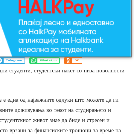
Telegram
WhatsApp
OK
дни студенти, студентски пакет со низа поволности
 е една од најважните одлуки што можете да ги
авните доживувања во текот на студирањето и
студентскиот живот знае да биде и стресен и
есто врзани за финансиските трошоци за време на