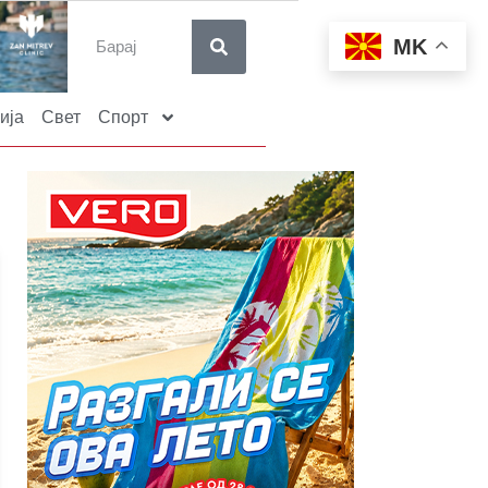
MK
ија
Свет
Спорт