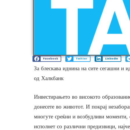
Facebook
Twitter
LinkedIn
За блескава иднина на сите сегашни и и
од Халкбанк
Инвестирањето во високото образование
донесете во животот. И покрај незабор
многуте среќни и возбудливи моменти, 
исполнет со различни предизвици, најч