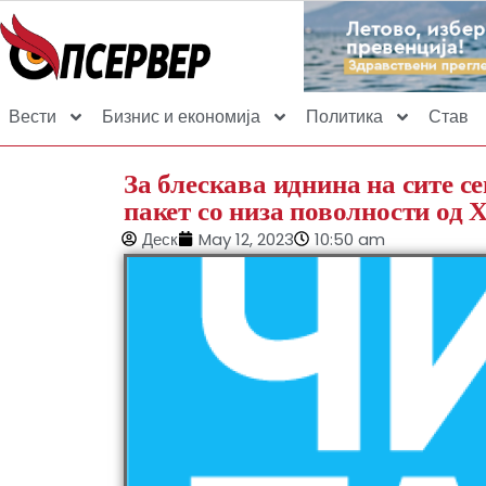
Вести
Бизнис и економија
Политика
Став
За блескава иднина на сите с
пакет со низа поволности од 
Деск
May 12, 2023
10:50 am