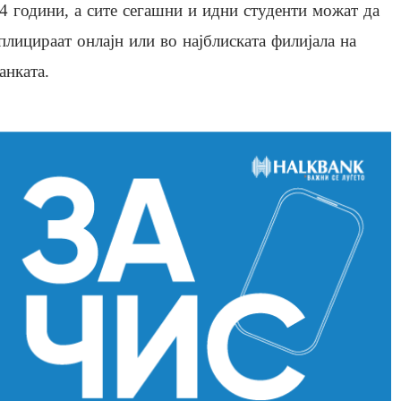
4 години, а сите сегашни и идни студенти можат да
плицираат онлајн или во најблиската филијала на
анката.