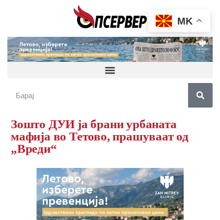
MK
Зошто ДУИ ја брани урбаната
мафија во Тетово, прашуваат од
„Вреди“