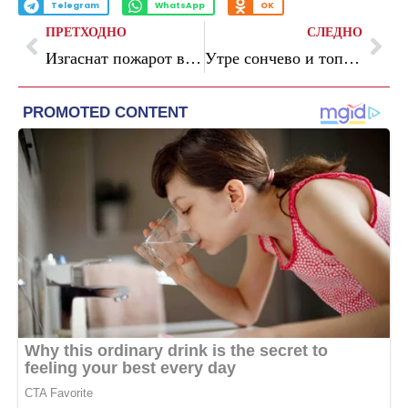
Telegram
WhatsApp
OK
ПРЕТХОДНО
СЛЕДНО
Изгаснат пожарот во фабриката во Радовиш: МВР со детали
Утре сончево и топло со мала до умерена облачност и температури до 32 степени