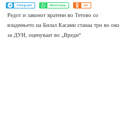
Telegram
WhatsApp
OK
Редот и законот вратени во Тетово со
владеењето на Билал Касами станаа трн во око
за ДУИ, оценуваат во „Вреди“