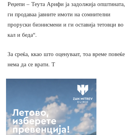
Реџепи – Теута Арифи ја задолжија општината,
ги продаваа јавните имоти на сомнителни
проруски бизнисмени и ги оставија тетовци во
кал и беда“.
За среќа, ккао што оценуваат, тоа време повеќе
нема да се врати. Т