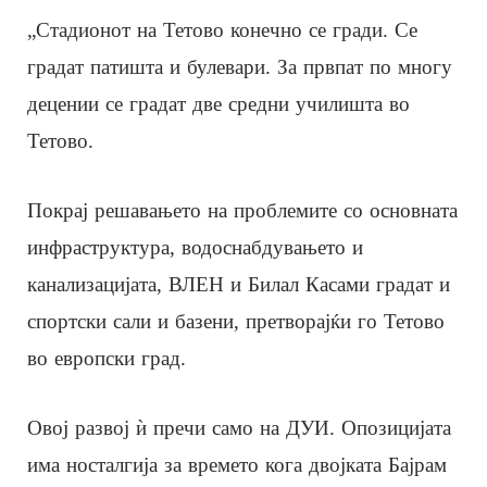
„Стадионот на Тетово конечно се гради. Се
градат патишта и булевари. За првпат по многу
децении се градат две средни училишта во
Тетово.
Покрај решавањето на проблемите со основната
инфраструктура, водоснабдувањето и
канализацијата, ВЛЕН и Билал Касами градат и
спортски сали и базени, претворајќи го Тетово
во европски град.
Овој развој ѝ пречи само на ДУИ. Опозицијата
има носталгија за времето кога двојката Бајрам