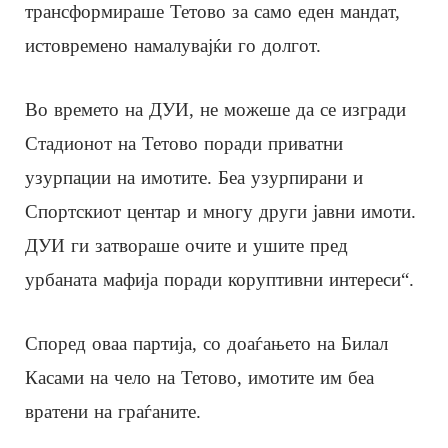
трансформираше Тетово за само еден мандат,
истовремено намалувајќи го долгот.
Во времето на ДУИ, не можеше да се изгради
Стадионот на Тетово поради приватни
узурпации на имотите. Беа узурпирани и
Спортскиот центар и многу други јавни имоти.
ДУИ ги затвораше очите и ушите пред
урбаната мафија поради коруптивни интереси“.
Според оваа партија, со доаѓањето на Билал
Касами на чело на Тетово, имотите им беа
вратени на граѓаните.