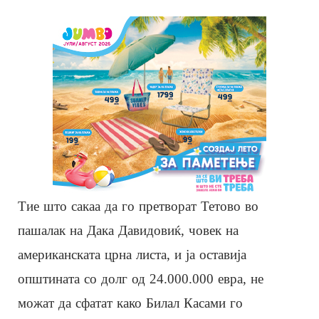
Тие што сакаа да го претворат Тетово во
пашалак на Дака Давидовиќ, човек на
американската црна листа, и ја оставија
општината со долг од 24.000.000 евра, не
можат да сфатат како Билал Касами го